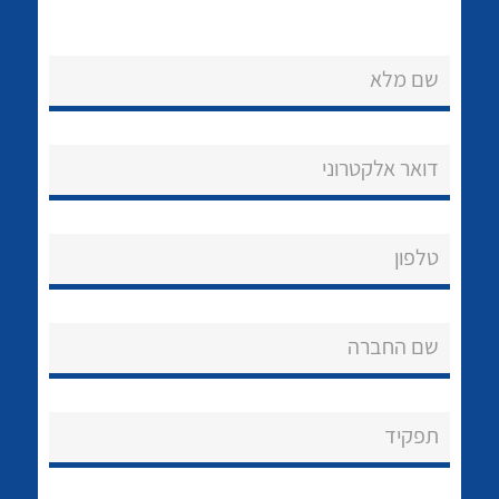
שם מלא
דואר אלקטרוני
נקודות מכירה
הצוות שלנו
לכל מוצרי היצרן
לכל מוצרי היצרן
טלפון
שאלות ותשובות
שם החברה
שירותי תמיכה
אודות
תפקיד
About Ateka Ltd.