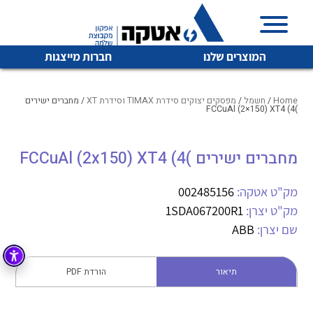
המוצרים שלנו
חברות מייצגות
Home
/
חשמל
/
מפסקים יצוקים סידרת TIMAX וסידרת XT
/ מחברים ישירים
)FCCuAl (2×150) XT4 (4
איכות | שרות | זמינות
מחברים ישירים )FCCuAl (2x150) XT4 (4
לכל מוצרי היצרן
לכל מוצרי היצרן
אטקה בע”מ היא החברה הגדולה והמובילה בישראל בשיווק
מק"ט אטקה:
002485156
והפצה של מוצרי
מיתוג, בקרה , ואינסטלציה חשמלית ופעילה ב7 תחומים:
מק"ט יצרן:
1SDA067200R1
שם יצרן:
ABB
חשמל
מיתוג ואינסטלציה חשמלית
בקרה
רובוטיקה ואוטומציה תעשייתית
תיאור
הורדת PDF
לכל מוצרי היצרן
לכל מוצרי היצרן
זיווד
קופסאות וארונות לחשמל, בקרה ואלקטרוניקה