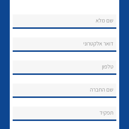
שם מלא
דואר אלקטרוני
נקודות מכירה
הצוות שלנו
לכל מוצרי היצרן
לכל מוצרי היצרן
טלפון
שאלות ותשובות
שם החברה
שירותי תמיכה
אודות
תפקיד
About Ateka Ltd.