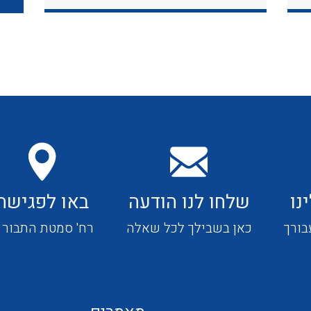
כבלי תקשורת ובקרה
כבלים גמישים
כבלים מיוחדים המיועדים
להתקנות במערכות הסולריות
נו
שלחו לנו הודעה
באו לפגישה
ציוד קוטר 22
בורך
כאן בשבילך לכל שאלה
רח' סמטת התבור 4
ציוד מודולרי