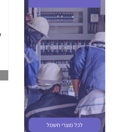
ABB S201M-C 16
ABB MS116-4,0
(2.5-4) הגנת מנוע
10KA מא"ז חד
טרמו מגנטי
קוטבי
002321366
002810095
צפייה במוצר
צפייה במוצר
לכל מוצרי
חשמל