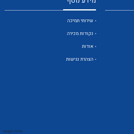
מידע נוסף
שנטים
שירותי תמיכה
נקודות מכירה
ממסרי זליגה
אודות
הצהרת נגישות
צגי מתח ,זרם,תדירות ,וכו
אביזרים ל T7
שירות לקוחות