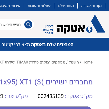
נקודות מכירה
הצוות שלנו
שאלות ותשובות
שירותי תמיכה
חפש חיפוש חו
המוצרים שלנו באטקה
מצא לפי קטגוריי
Home
/
חשמל
/
מפסקים יצוקים סידרת TIMAX וסידרת XT
איכות | שרות | זמינות
מחברים ישירים )FCCuAl (1x95) XT1 (3
אטקה בע”מ היא החברה הגדולה והמובילה בישראל בשיווק והפצה של מוצרי
מיתוג, בקרה , ואינסטלציה חשמלית ופעילה ב7 תחומים:
מק"ט אטקה:
002485139
מק"ט יצרן:
R1
חשמל
מיתוג ואינסטלציה חשמלית