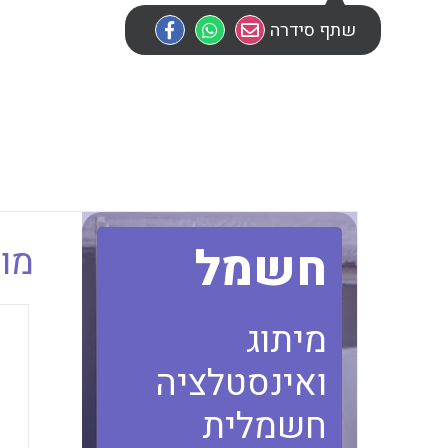
שתף סידרה
חשמל
מוב
מיתוג
ואינסטלציה
חשמלית