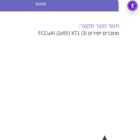
תיאור
בקרה
רובוטיקה ואוטומציה תעשייתית
זיווד
קופסאות וארונות לחשמל, בקרה ואלקטרוניקה
תאור מוצר מקוצר:
מחברים ישירים )FCCuAl (1x95) XT1 (3
אלקטרוניקה
מחברים ורכיבי אלקטרוניקה
פתרונות וציוד לסביבה נפיצה EX
מטענים לרכב חשמלי
פתרונות לתחום הסולארי