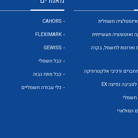
מאמרים
מדי מתח
אינסטלציה חשמלית
CAHORS
ה ואוטומציה תעשייתית
FLEXIMARK
רבי מודדים ומונים
 וארונות לחשמל, בקרה
GEWISS
כבל חשמלי
מתמרי זרם מתח תדר הספק
חברים ורכיבי אלקטרוניקה
כבל מתח גבוה
ותקשורת
לסביבה נפיצה EX
כלי עבודה חשמליים
 חשמלי
מחברים תעשייתיים – HDC
ם הסולארי