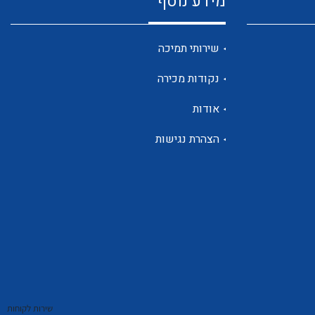
מידע נוסף
שנטים
שירותי תמיכה
נקודות מכירה
ממסרי זליגה
אודות
הצהרת נגישות
צגי מתח ,זרם,תדירות ,וכו
אביזרים ל T7
שירות לקוחות