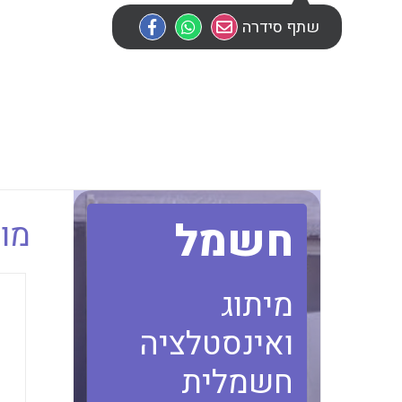
שתף סידרה
חשמל
מוב
מיתוג
ואינסטלציה
חשמלית