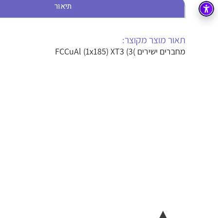
תיאור
בקרה
רובוטיקה ואוטומציה תעשייתית
זיווד
קופסאות וארונות לחשמל, בקרה ואלקטרוניקה
תאור מוצר מקוצר:
מחברים ישירים )FCCuAl (1x185) XT3 (3
אלקטרוניקה
מחברים ורכיבי אלקטרוניקה
פתרונות וציוד לסביבה נפיצה EX
מטענים לרכב חשמלי
פתרונות לתחום הסולארי