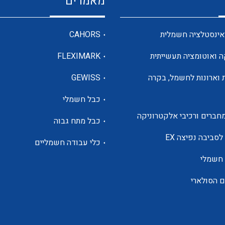
מאמרים
מדי מתח
אינסטלציה חשמלית
CAHORS
ה ואוטומציה תעשייתית
FLEXIMARK
רבי מודדים ומונים
 וארונות לחשמל, בקרה
GEWISS
כבל חשמלי
מתמרי זרם מתח תדר הספק
חברים ורכיבי אלקטרוניקה
כבל מתח גבוה
ותקשורת
לסביבה נפיצה EX
כלי עבודה חשמליים
 חשמלי
מחברים תעשייתיים – HDC
ם הסולארי