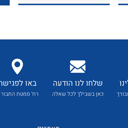
כבלי תקשורת ובקרה
כבלים גמישים
כבלים מיוחדים המיועדים
להתקנות במערכות הסולריות
נו
שלחו לנו הודעה
באו לפגישה
ציוד קוטר 22
בורך
כאן בשבילך לכל שאלה
רח' סמטת התבור 4
ציוד מודולרי