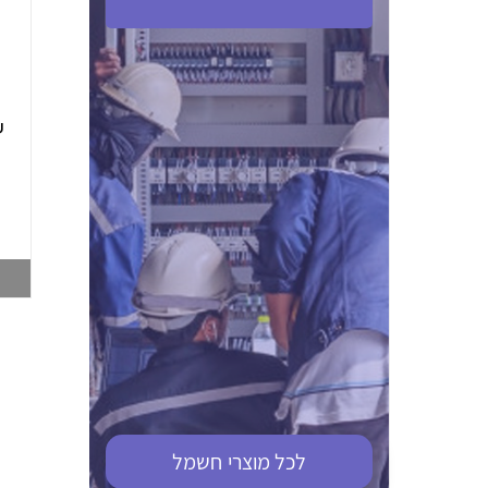
ABB S201M-C 16
ABB MS116-4,0
(2.5-4) הגנת מנוע
10KA מא"ז חד
טרמו מגנטי
קוטבי
002321366
002810095
צפייה במוצר
צפייה במוצר
לכל מוצרי
חשמל