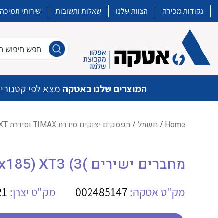
נקודות מכירה
הצוות שלנו
שאלות ותשובות
שירותי תמיכה
חפש חיפוש חו
המוצרים שלנו באטקה
מצא לפי קטגוריי
Home
/
חשמל
/
מפסקים יצוקים סידרת TIMAX וסידרת XT
איכות | שרות | זמינות
מחברים ישירים )FCCuAl (1x185) XT3 (3
אטקה בע”מ היא החברה הגדולה והמובילה בישראל בשיווק והפצה של מוצרי
מיתוג, בקרה , ואינסטלציה חשמלית ופעילה ב7 תחומים:
מק"ט אטקה:
002485147
מק"ט יצרן:
R1
חשמל
מיתוג ואינסטלציה חשמלית