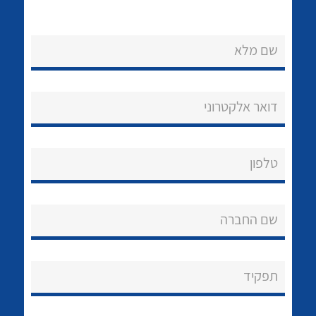
שם מלא
דואר אלקטרוני
נקודות מכירה
הצוות שלנו
לכל מוצרי היצרן
לכל מוצרי היצרן
טלפון
שאלות ותשובות
שם החברה
שירותי תמיכה
אודות
תפקיד
About Ateka Ltd.