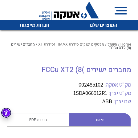
המוצרים שלנו
חברות מייצגות
Home
/
חשמל
/
מפסקים יצוקים סידרת TIMAX וסידרת XT
/ מחברים ישירים
)FCCu XT2 (8
איכות | שרות | זמינות
מחברים ישירים )FCCu XT2 (8
לכל מוצרי היצרן
לכל מוצרי היצרן
אטקה בע”מ היא החברה הגדולה והמובילה בישראל בשיווק
מק"ט אטקה:
002485102
והפצה של מוצרי
מיתוג, בקרה , ואינסטלציה חשמלית ופעילה ב7 תחומים:
מק"ט יצרן:
1SDA066912R1
שם יצרן:
ABB
חשמל
מיתוג ואינסטלציה חשמלית
בקרה
רובוטיקה ואוטומציה תעשייתית
תיאור
הורדת PDF
לכל מוצרי היצרן
לכל מוצרי היצרן
זיווד
קופסאות וארונות לחשמל, בקרה ואלקטרוניקה