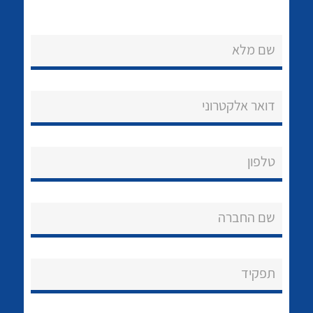
שם מלא
דואר אלקטרוני
נקודות מכירה
הצוות שלנו
לכל מוצרי היצרן
לכל מוצרי היצרן
טלפון
שאלות ותשובות
שם החברה
שירותי תמיכה
אודות
תפקיד
About Ateka Ltd.