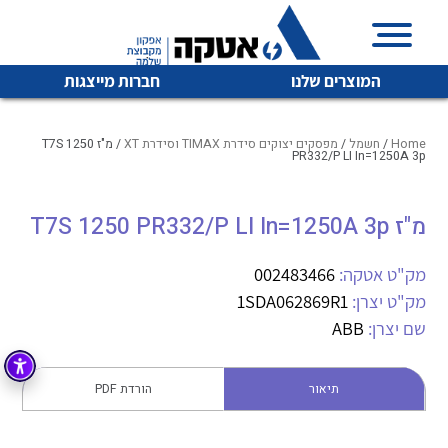
המוצרים שלנו
חברות מייצגות
Home
/
חשמל
/
מפסקים יצוקים סידרת TIMAX וסידרת XT
/ מ"ז T7S 1250
PR332/P LI In=1250A 3p
איכות | שרות | זמינות
מ"ז T7S 1250 PR332/P LI In=1250A 3p
לכל מוצרי היצרן
לכל מוצרי היצרן
אטקה בע”מ היא החברה הגדולה והמובילה בישראל בשיווק
מק"ט אטקה:
002483466
והפצה של מוצרי
מיתוג, בקרה , ואינסטלציה חשמלית ופעילה ב7 תחומים:
מק"ט יצרן:
1SDA062869R1
שם יצרן:
ABB
חשמל
מיתוג ואינסטלציה חשמלית
בקרה
רובוטיקה ואוטומציה תעשייתית
תיאור
הורדת PDF
לכל מוצרי היצרן
לכל מוצרי היצרן
זיווד
קופסאות וארונות לחשמל, בקרה ואלקטרוניקה