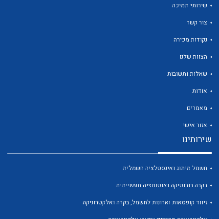
שירותי תמיכה
צור קשר
נקודות מכירה
הצוות שלנו
לכל מוצרי היצרן
לכל מוצרי היצרן
שאלות ותשובות
אודות
מאמרים
אזור אישי
שירותינו
חשמל מיתוג ואינסטלציה חשמלית
לכל מוצרי היצרן
לכל מוצרי היצרן
בקרה רובוטיקה ואוטומציה תעשייתית
זיווד קופסאות וארונות לחשמל, בקרה ואלקטרוניקה