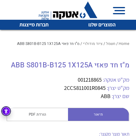
המוצרים שלנו
חברות מייצגות
Home
/
חשמל
/
ציוד מודולרי
/ מ"ז חד פאזי ABB S801B-B125 1X125A
מ"ז חד פאזי ABB S801B-B125 1X125A
איכות | שרות | זמינות
לכל מוצרי היצרן
לכל מוצרי היצרן
אטקה בע”מ היא החברה הגדולה והמובילה בישראל בשיווק
מק"ט אטקה:
001218865
והפצה של מוצרי
מק"ט יצרן:
2CCS811001R0845
מיתוג, בקרה , ואינסטלציה חשמלית ופעילה ב7 תחומים:
שם יצרן:
ABB
חשמל
מיתוג ואינסטלציה חשמלית
בקרה
תיאור
הורדת PDF
רובוטיקה ואוטומציה תעשייתית
לכל מוצרי היצרן
לכל מוצרי היצרן
זיווד
קופסאות וארונות לחשמל, בקרה ואלקטרוניקה
תאור מוצר מקוצר: