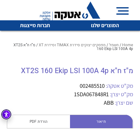
המוצרים שלנו
חברות מייצגות
Home
/
חשמל
/
מפסקים יצוקים סידרת TIMAX וסידרת XT
/ מ"ז ח"א XT2S
160 Ekip LSI 100A 4p
איכות | שרות | זמינות
מ"ז ח"א XT2S 160 Ekip LSI 100A 4p
לכל מוצרי היצרן
לכל מוצרי היצרן
אטקה בע”מ היא החברה הגדולה והמובילה בישראל בשיווק
מק"ט אטקה:
002485510
והפצה של מוצרי
מיתוג, בקרה , ואינסטלציה חשמלית ופעילה ב7 תחומים:
מק"ט יצרן:
1SDA067848R1
שם יצרן:
ABB
חשמל
מיתוג ואינסטלציה חשמלית
בקרה
רובוטיקה ואוטומציה תעשייתית
תיאור
הורדת PDF
לכל מוצרי היצרן
לכל מוצרי היצרן
זיווד
קופסאות וארונות לחשמל, בקרה ואלקטרוניקה