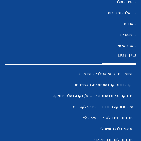
הצוות שלנו
שאלות ותשובות
אודות
מאמרים
לכל מוצרי היצרן
לכל מוצרי היצרן
אזור אישי
שירותינו
חשמל מיתוג ואינסטלציה חשמלית
בקרה רובוטיקה ואוטומציה תעשייתית
זיווד קופסאות וארונות לחשמל, בקרה ואלקטרוניקה
אלקטרוניקה מחברים ורכיבי אלקטרוניקה
לכל מוצרי היצרן
לכל מוצרי היצרן
פתרונות וציוד לסביבה נפיצה EX
מטענים לרכב חשמלי
פתרונות לתחום הסולארי