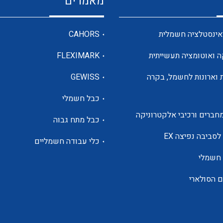
מאמרים
מדי מתח
אינסטלציה חשמלית
CAHORS
ה ואוטומציה תעשייתית
FLEXIMARK
רבי מודדים ומונים
 וארונות לחשמל, בקרה
GEWISS
כבל חשמלי
מתמרי זרם מתח תדר הספק
חברים ורכיבי אלקטרוניקה
כבל מתח גבוה
ותקשורת
לסביבה נפיצה EX
כלי עבודה חשמליים
 חשמלי
מחברים תעשייתיים – HDC
ם הסולארי