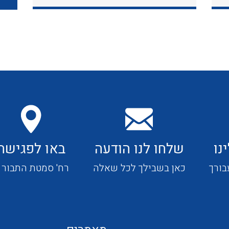
כבלי תקשורת ובקרה
כבלים גמישים
כבלים מיוחדים המיועדים
להתקנות במערכות הסולריות
נו
שלחו לנו הודעה
באו לפגישה
ציוד קוטר 22
בורך
כאן בשבילך לכל שאלה
רח' סמטת התבור 4
ציוד מודולרי