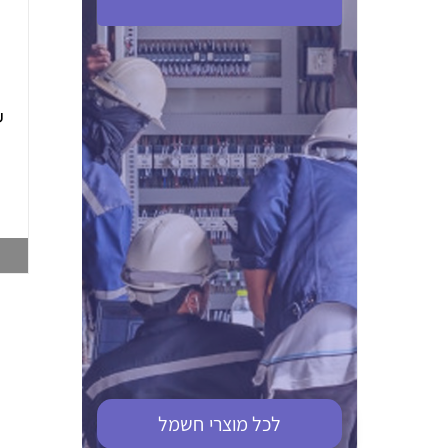
ABB S201M-C 16
ABB MS116-4,0
(2.5-4) הגנת מנוע
10KA מא"ז חד
טרמו מגנטי
קוטבי
002321366
002810095
צפייה במוצר
צפייה במוצר
לכל מוצרי
חשמל