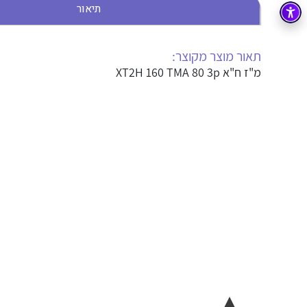
תיאור
בקרה
רובוטיקה ואוטומציה תעשייתית
זיווד
קופסאות וארונות לחשמל, בקרה ואלקטרוניקה
תאור מוצר מקוצר:
מ"ז ח"א XT2H 160 TMA 80 3p
אלקטרוניקה
מחברים ורכיבי אלקטרוניקה
פתרונות וציוד לסביבה נפיצה EX
מטענים לרכב חשמלי
פתרונות לתחום הסולארי