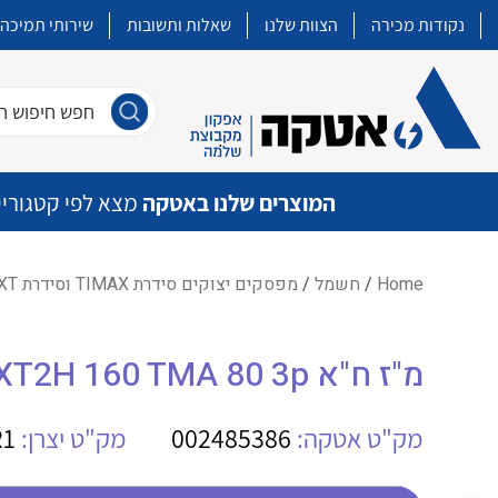
נקודות מכירה
הצוות שלנו
שאלות ותשובות
שירותי תמיכה
חפש חיפוש חו
המוצרים שלנו באטקה
מצא לפי קטגוריי
Home
/
חשמל
/
מפסקים יצוקים סידרת TIMAX וסידרת XT
איכות | שרות | זמינות
מ"ז ח"א XT2H 160 TMA 80 3p
אטקה בע”מ היא החברה הגדולה והמובילה בישראל בשיווק והפצה של מוצרי
מיתוג, בקרה , ואינסטלציה חשמלית ופעילה ב7 תחומים:
מק"ט אטקה:
002485386
מק"ט יצרן:
R1
חשמל
מיתוג ואינסטלציה חשמלית