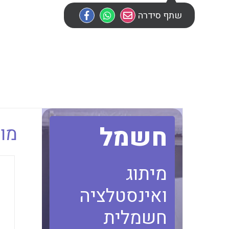
שתף סידרה
חשמל
מוב
מיתוג
ואינסטלציה
חשמלית