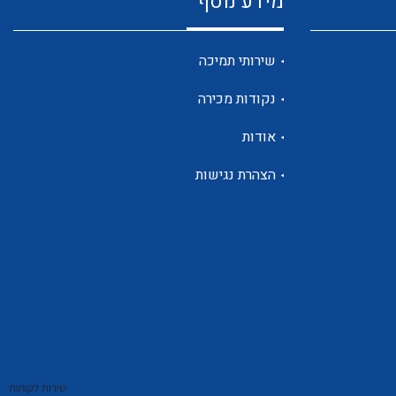
מידע נוסף
שנטים
שירותי תמיכה
נקודות מכירה
ממסרי זליגה
אודות
הצהרת נגישות
צגי מתח ,זרם,תדירות ,וכו
אביזרים ל T7
שירות לקוחות