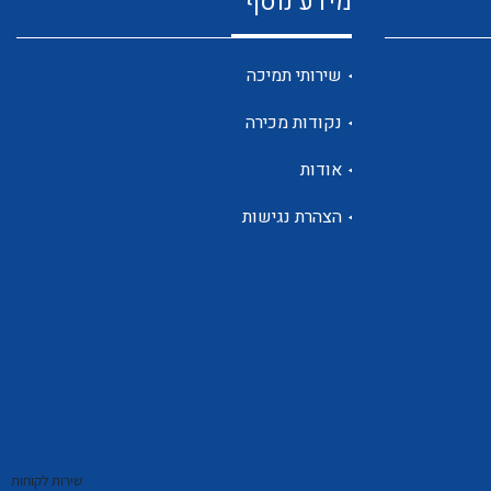
מידע נוסף
שנטים
שירותי תמיכה
נקודות מכירה
ממסרי זליגה
אודות
הצהרת נגישות
צגי מתח ,זרם,תדירות ,וכו
אביזרים ל T7
שירות לקוחות