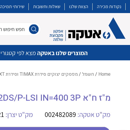
נקודות מכירה
הצוות שלנו
שאלות ותשובות
שירותי תמיכה
חפש חיפוש חו
המוצרים שלנו באטקה
מצא לפי קטגוריי
Home
/
חשמל
/
מפסקים יצוקים סידרת TIMAX וסידרת XT
איכות | שרות | זמינות
מ"ז ח"א T5S 400 PR222DS/P-LSI IN=400 3P
אטקה בע”מ היא החברה הגדולה והמובילה בישראל בשיווק והפצה של מוצרי
מיתוג, בקרה , ואינסטלציה חשמלית ופעילה ב7 תחומים:
מק"ט אטקה:
002482089
מק"ט יצרן:
R1
חשמל
מיתוג ואינסטלציה חשמלית