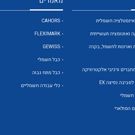
מאמרים
מדי מתח
אינסטלציה חשמלית
CAHORS
ה ואוטומציה תעשייתית
FLEXIMARK
רבי מודדים ומונים
 וארונות לחשמל, בקרה
GEWISS
כבל חשמלי
מתמרי זרם מתח תדר הספק
חברים ורכיבי אלקטרוניקה
כבל מתח גבוה
ותקשורת
לסביבה נפיצה EX
כלי עבודה חשמליים
 חשמלי
מחברים תעשייתיים – HDC
ם הסולארי