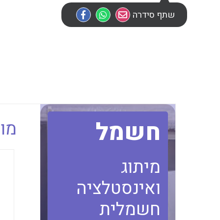
שתף סידרה
חשמל
מוב
מיתוג
ואינסטלציה
חשמלית