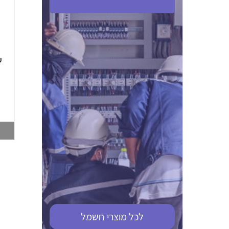
ABB S201M-C 16
ABB MS116-4,0
(2.5-4) הגנת מנוע
10KA מא"ז חד
טרמו מגנטי
קוטבי
002321366
002810095
צפייה במוצר
צפייה במוצר
לכל מוצרי
חשמל