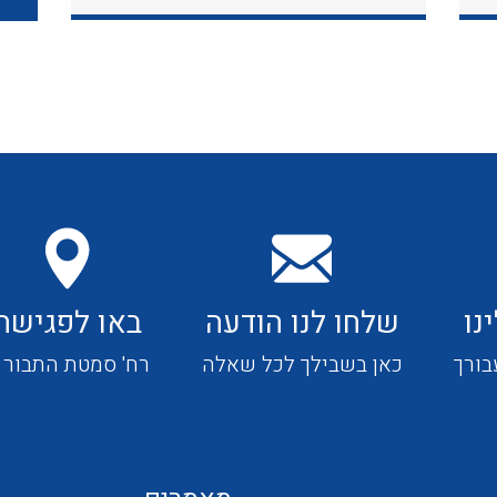
כבלי תקשורת ובקרה
כבלים גמישים
כבלים מיוחדים המיועדים
להתקנות במערכות הסולריות
נו
שלחו לנו הודעה
באו לפגישה
ציוד קוטר 22
בורך
כאן בשבילך לכל שאלה
רח' סמטת התבור 4
ציוד מודולרי