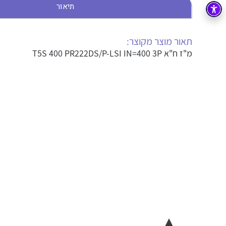
תיאור
בקרה
רובוטיקה ואוטומציה תעשייתית
זיווד
קופסאות וארונות לחשמל, בקרה ואלקטרוניקה
תאור מוצר מקוצר:
מ"ז ח"א T5S 400 PR222DS/P-LSI IN=400 3P
אלקטרוניקה
מחברים ורכיבי אלקטרוניקה
פתרונות וציוד לסביבה נפיצה EX
מטענים לרכב חשמלי
פתרונות לתחום הסולארי