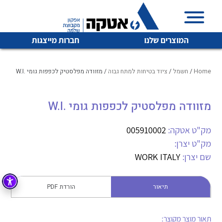
המוצרים שלנו
חברות מייצגות
Home
/
חשמל
/
ציוד בטיחות למתח גבוה
/ מזוודה מפלסטיק לכפפות גומי .W.I
מזוודה מפלסטיק לכפפות גומי .W.I
איכות | שרות | זמינות
לכל מוצרי היצרן
לכל מוצרי היצרן
אטקה בע”מ היא החברה הגדולה והמובילה בישראל בשיווק
מק"ט אטקה:
005910002
והפצה של מוצרי
מק"ט יצרן:
מיתוג, בקרה , ואינסטלציה חשמלית ופעילה ב7 תחומים:
שם יצרן:
WORK ITALY
חשמל
מיתוג ואינסטלציה חשמלית
בקרה
תיאור
הורדת PDF
רובוטיקה ואוטומציה תעשייתית
לכל מוצרי היצרן
לכל מוצרי היצרן
זיווד
קופסאות וארונות לחשמל, בקרה ואלקטרוניקה
תאור מוצר מקוצר: