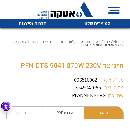
המוצרים שלנו
חברות מייצגות
Home
/
זיווד
/
ויסות טמפרטורה ,לחות וגופי חימום ללוחות חשמל
/ מזגן צד
PFN DTS 9041 870W 230V
איכות | שרות | זמינות
מזגן צד PFN DTS 9041 870W 230V
לכל מוצרי היצרן
לכל מוצרי היצרן
אטקה בע”מ היא החברה הגדולה והמובילה בישראל בשיווק
מק"ט אטקה:
006516062
והפצה של מוצרי
מיתוג, בקרה , ואינסטלציה חשמלית ופעילה ב7 תחומים:
מק"ט יצרן:
13249041055
שם יצרן:
PFANNENBERG
חשמל
מיתוג ואינסטלציה חשמלית
בקרה
רובוטיקה ואוטומציה תעשייתית
תיאור
הורדת PDF
צפה בסרטון
לכל מוצרי היצרן
לכל מוצרי היצרן
זיווד
קופסאות וארונות לחשמל, בקרה ואלקטרוניקה