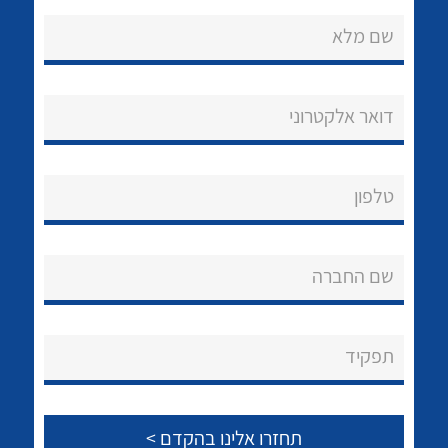
שם מלא
דואר אלקטרוני
נקודות מכירה
טלפון
הצוות שלנו
לכל מוצרי היצרן
לכל מוצרי היצרן
שאלות ותשובות
שם החברה
שירותי תמיכה
אודות
תפקיד
About Ateka Ltd.
צור קשר