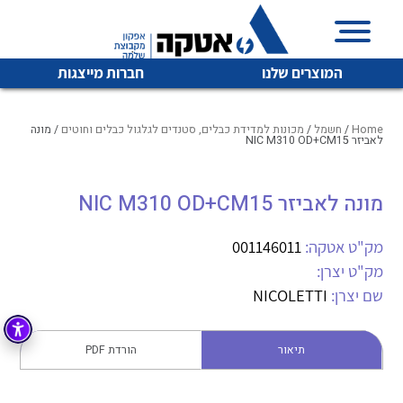
המוצרים שלנו
חברות מייצגות
Home
/
חשמל
/
מכונות למדידת כבלים, סטנדים לגלגול כבלים וחוטים
/ מונה
לאביזר NIC M310 OD+CM15
איכות | שרות | זמינות
מונה לאביזר NIC M310 OD+CM15
לכל מוצרי היצרן
לכל מוצרי היצרן
אטקה בע”מ היא החברה הגדולה והמובילה בישראל בשיווק
מק"ט אטקה:
001146011
והפצה של מוצרי
מיתוג, בקרה , ואינסטלציה חשמלית ופעילה ב7 תחומים:
מק"ט יצרן:
שם יצרן:
NICOLETTI
חשמל
מיתוג ואינסטלציה חשמלית
בקרה
רובוטיקה ואוטומציה תעשייתית
תיאור
הורדת PDF
לכל מוצרי היצרן
לכל מוצרי היצרן
זיווד
קופסאות וארונות לחשמל, בקרה ואלקטרוניקה