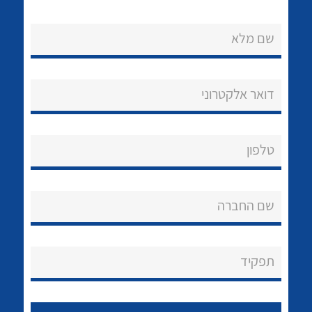
שם מלא
דואר אלקטרוני
נקודות מכירה
טלפון
הצוות שלנו
לכל מוצרי היצרן
לכל מוצרי היצרן
שאלות ותשובות
שם החברה
שירותי תמיכה
אודות
תפקיד
About Ateka Ltd.