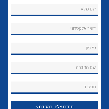
שם מלא
דואר אלקטרוני
נקודות מכירה
טלפון
הצוות שלנו
לכל מוצרי היצרן
לכל מוצרי היצרן
שאלות ותשובות
שם החברה
שירותי תמיכה
אודות
תפקיד
About Ateka Ltd.
צור קשר