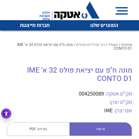
המוצרים שלנו
חברות מייצגות
Home
/
חשמל
/
רבי מודדים ומונים
/ מונה ח"פ עם יציאת פולס 32 א' IME
CONTO D1
איכות | שרות | זמינות
מונה ח"פ עם יציאת פולס 32 א' IME
לכל מוצרי היצרן
לכל מוצרי היצרן
CONTO D1
אטקה בע”מ היא החברה הגדולה והמובילה בישראל בשיווק
והפצה של מוצרי
מיתוג, בקרה , ואינסטלציה חשמלית ופעילה ב7 תחומים:
מק"ט אטקה:
004250089
מק"ט יצרן:
חשמל
מיתוג ואינסטלציה חשמלית
שם יצרן:
IME
בקרה
רובוטיקה ואוטומציה תעשייתית
לכל מוצרי היצרן
לכל מוצרי היצרן
זיווד
תיאור
הורדת PDF
קופסאות וארונות לחשמל, בקרה ואלקטרוניקה