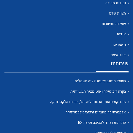
נקודות מכירה
הצוות שלנו
שאלות ותשובות
אודות
לכל מוצרי היצרן
לכל מוצרי היצרן
מאמרים
אזור אישי
שירותינו
חשמל מיתוג ואינסטלציה חשמלית
בקרה רובוטיקה ואוטומציה תעשייתית
זיווד קופסאות וארונות לחשמל, בקרה ואלקטרוניקה
לכל מוצרי היצרן
לכל מוצרי היצרן
אלקטרוניקה מחברים ורכיבי אלקטרוניקה
פתרונות וציוד לסביבה נפיצה EX
מטענים לרכב חשמלי