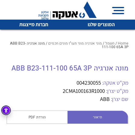
המוצרים שלנו
חברות מייצגות
Home
/
חשמל
/
מוני אנרגיה מוני תעו"ז מונים חכמים
/ מונה אנרגיה ABB B23-
111-100 65A 3P
איכות | שרות | זמינות
מונה אנרגיה ABB B23-111-100 65A 3P
לכל מוצרי היצרן
לכל מוצרי היצרן
אטקה בע”מ היא החברה הגדולה והמובילה בישראל בשיווק
מק"ט אטקה:
004230055
והפצה של מוצרי
מיתוג, בקרה , ואינסטלציה חשמלית ופעילה ב7 תחומים:
מק"ט יצרן:
2CMA100163R1000
שם יצרן:
ABB
חשמל
מיתוג ואינסטלציה חשמלית
בקרה
רובוטיקה ואוטומציה תעשייתית
תיאור
הורדת PDF
לכל מוצרי היצרן
לכל מוצרי היצרן
זיווד
קופסאות וארונות לחשמל, בקרה ואלקטרוניקה