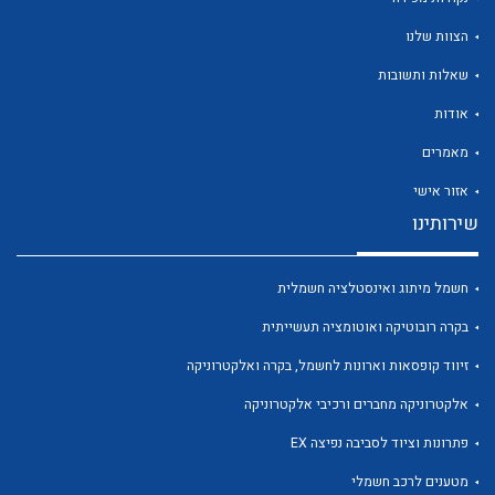
הצוות שלנו
שאלות ותשובות
אודות
לכל מוצרי היצרן
לכל מוצרי היצרן
מאמרים
אזור אישי
שירותינו
חשמל מיתוג ואינסטלציה חשמלית
בקרה רובוטיקה ואוטומציה תעשייתית
זיווד קופסאות וארונות לחשמל, בקרה ואלקטרוניקה
לכל מוצרי היצרן
לכל מוצרי היצרן
אלקטרוניקה מחברים ורכיבי אלקטרוניקה
פתרונות וציוד לסביבה נפיצה EX
מטענים לרכב חשמלי