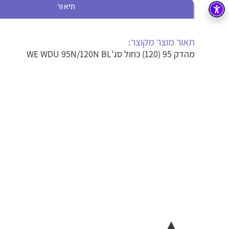
תיאור
בקרה
רובוטיקה ואוטומציה תעשייתית
זיווד
קופסאות וארונות לחשמל, בקרה ואלקטרוניקה
תאור מוצר מקוצר:
מהדק 95 (120) כחול סג'WE WDU 95N/120N BL
אלקטרוניקה
מחברים ורכיבי אלקטרוניקה
פתרונות וציוד לסביבה נפיצה EX
מטענים לרכב חשמלי
פתרונות לתחום הסולארי