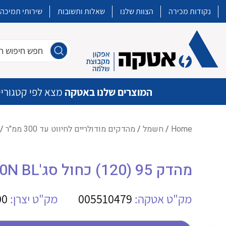
נקודות מכירה
הצוות שלנו
שאלות ותשובות
שירותי תמיכה
חפש חיפוש חו
המוצרים שלנו באטקה
מצא לפי קטגוריי
Home
/
חשמל
/
מהדקים מודולריים לחיווט עד 300 ממ"ר
/ מהדק 5
איכות | שרות | זמינות
מהדק 95 (120) כחול סג'WE WDU 95N/120N BL
אטקה בע”מ היא החברה הגדולה והמובילה בישראל בשיווק והפצה של מוצרי
מיתוג, בקרה , ואינסטלציה חשמלית ופעילה ב7 תחומים:
מק"ט אטקה:
005510479
מק"ט יצרן:
00
חשמל
מיתוג ואינסטלציה חשמלית