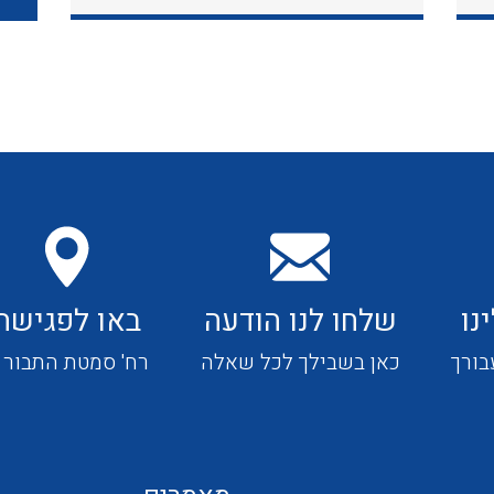
כבלי תקשורת ובקרה
כבלים גמישים
כבלים מיוחדים המיועדים
להתקנות במערכות הסולריות
נו
שלחו לנו הודעה
באו לפגישה
ציוד קוטר 22
בורך
כאן בשבילך לכל שאלה
רח' סמטת התבור 4
ציוד מודולרי