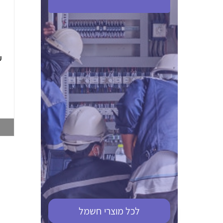
ABB S201M-C 16
ABB MS116-4,0
(2.5-4) הגנת מנוע
10KA מא"ז חד
טרמו מגנטי
קוטבי
002321366
002810095
צפייה במוצר
צפייה במוצר
לכל מוצרי
חשמל