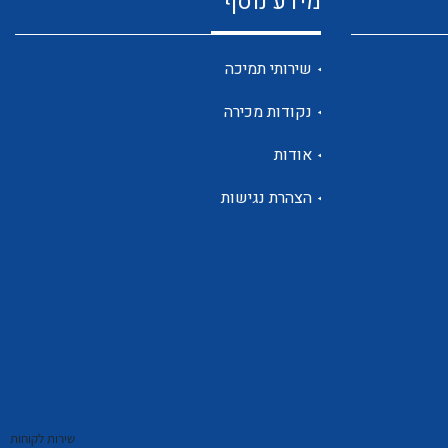
מידע נוסף
שנטים
שירותי תמיכה
נקודות מכירה
ממסרי זליגה
אודות
הצהרת נגישות
צגי מתח ,זרם,תדירות ,וכו
אביזרים ל T7
שירות לקוחות