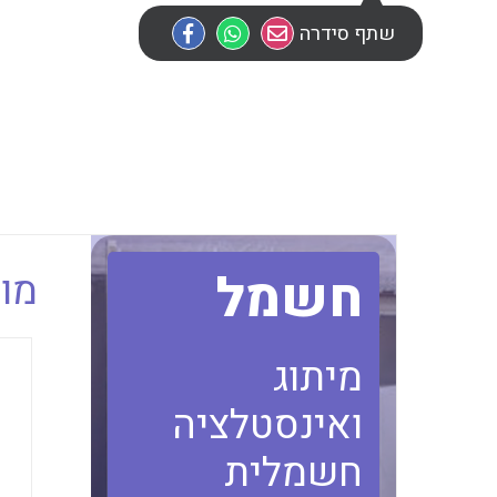
שתף סידרה
חשמל
מוב
מיתוג
ואינסטלציה
חשמלית