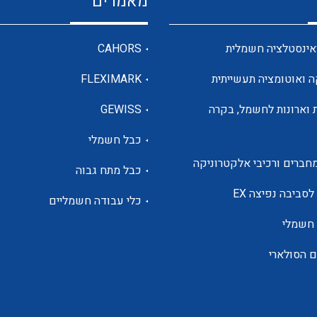
מאמרים
מדי מתח
אינסטלציה חשמלית
CAHORS
ה ואוטומציה תעשייתית
FLEXIMARK
רבי מודדים ומונים
 וארונות לחשמל, בקרה
GEWISS
כבל חשמלי
מתמרי זרם מתח תדר הספק
חברים ורכיבי אלקטרוניקה
כבל מתח גבוה
ותקשורת
לסביבה נפיצה EX
כלי עבודה חשמליים
 חשמלי
מחברים תעשייתיים – HDC
ם הסולארי