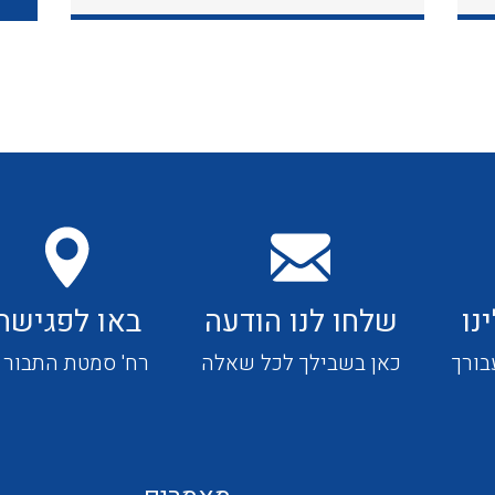
כבלי תקשורת ובקרה
כבלים גמישים
כבלים מיוחדים המיועדים
להתקנות במערכות הסולריות
נו
שלחו לנו הודעה
באו לפגישה
ציוד קוטר 22
בורך
כאן בשבילך לכל שאלה
רח' סמטת התבור 4
ציוד מודולרי