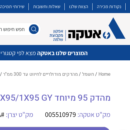
נקודות מכירה
הצוות שלנו
שאלות ותשובות
שירותי תמיכה
חפש חיפוש חו
המוצרים שלנו באטקה
מצא לפי קטגוריי
Home
/
חשמל
/
מהדקים מודולריים לחיווט עד 300 ממ"ר
/ מהדק 5
איכות | שרות | זמינות
מהדק 95 מיוחד WE WPD 131 1X95/1X95 GY
אטקה בע”מ היא החברה הגדולה והמובילה בישראל בשיווק והפצה של מוצרי
מיתוג, בקרה , ואינסטלציה חשמלית ופעילה ב7 תחומים:
מק"ט אטקה:
005510979
מק"ט יצרן:
#N/A
חשמל
מיתוג ואינסטלציה חשמלית