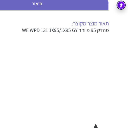
תיאור
בקרה
רובוטיקה ואוטומציה תעשייתית
זיווד
קופסאות וארונות לחשמל, בקרה ואלקטרוניקה
תאור מוצר מקוצר:
מהדק 95 מיוחד WE WPD 131 1X95/1X95 GY
אלקטרוניקה
מחברים ורכיבי אלקטרוניקה
פתרונות וציוד לסביבה נפיצה EX
מטענים לרכב חשמלי
פתרונות לתחום הסולארי