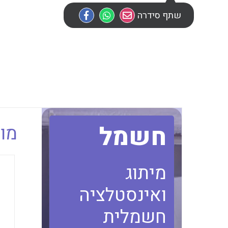
שתף סידרה
חשמל
מוב
מיתוג
ואינסטלציה
חשמלית