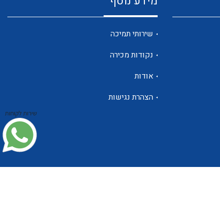
מידע נוסף
שנטים
שירותי תמיכה
נקודות מכירה
ממסרי זליגה
אודות
הצהרת נגישות
שירות לקוחות
צגי מתח ,זרם,תדירות ,וכו
אביזרים ל T7