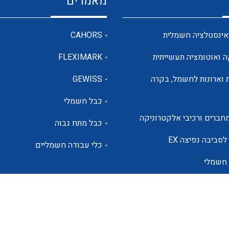
מאמרים
מדי מתח
אינסטלציה חשמלית
CAHORS
ה ואוטומציה תעשייתית
FLEXIMARK
רבי מודדים ומונים
 וארונות לחשמל, בקרה
GEWISS
כבל חשמלי
מתמרי זרם מתח תדר הספק
חברים ורכיבי אלקטרוניקה
כבל מתח גבוה
ותקשורת
לסביבה נפיצה EX
כלי עבודה חשמליים
 חשמלי
מחברים תעשייתיים – HDC
ם הסולארי