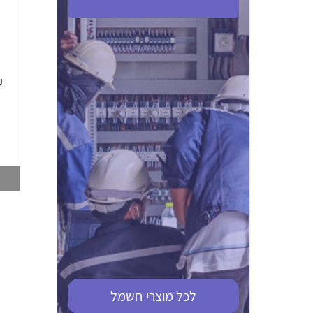
ABB S201M-C 16
ABB MS116-4,0
(2.5-4) הגנת מנוע
10KA מא"ז חד
טרמו מגנטי
קוטבי
002321366
002810095
צפייה במוצר
צפייה במוצר
לכל מוצרי
חשמל