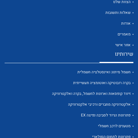
הצוות שלנו
שאלות ותשובות
אודות
מאמרים
לכל מוצרי היצרן
לכל מוצרי היצרן
אזור אישי
שירותינו
חשמל מיתוג ואינסטלציה חשמלית
בקרה רובוטיקה ואוטומציה תעשייתית
זיווד קופסאות וארונות לחשמל, בקרה ואלקטרוניקה
אלקטרוניקה מחברים ורכיבי אלקטרוניקה
לכל מוצרי היצרן
לכל מוצרי היצרן
פתרונות וציוד לסביבה נפיצה EX
מטענים לרכב חשמלי
פתרונות לתחום הסולארי