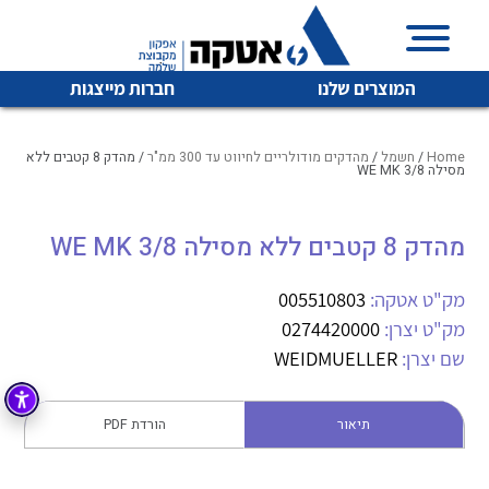
המוצרים שלנו
חברות מייצגות
Home
/
חשמל
/
מהדקים מודולריים לחיווט עד 300 ממ"ר
/ מהדק 8 קטבים ללא
מסילה WE MK 3/8
איכות | שרות | זמינות
מהדק 8 קטבים ללא מסילה WE MK 3/8
לכל מוצרי היצרן
לכל מוצרי היצרן
אטקה בע”מ היא החברה הגדולה והמובילה בישראל בשיווק
מק"ט אטקה:
005510803
והפצה של מוצרי
מיתוג, בקרה , ואינסטלציה חשמלית ופעילה ב7 תחומים:
מק"ט יצרן:
0274420000
שם יצרן:
WEIDMUELLER
חשמל
מיתוג ואינסטלציה חשמלית
בקרה
רובוטיקה ואוטומציה תעשייתית
תיאור
הורדת PDF
לכל מוצרי היצרן
לכל מוצרי היצרן
זיווד
קופסאות וארונות לחשמל, בקרה ואלקטרוניקה