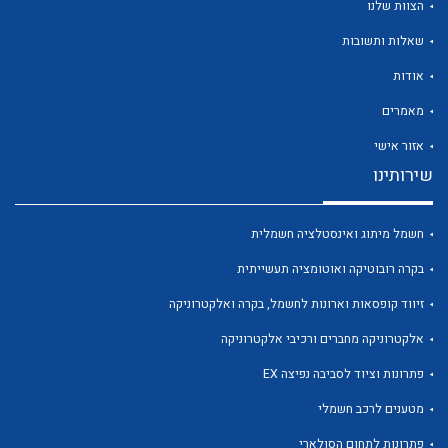
הצוות שלנו
שאלות ותשובות
אודות
מאמרים
לכל מוצרי היצרן
לכל מוצרי היצרן
אזור אישי
שירותינו
חשמל מיתוג ואינסטלציה חשמלית
בקרה רובוטיקה ואוטומציה תעשייתית
זיווד קופסאות וארונות לחשמל, בקרה ואלקטרוניקה
אלקטרוניקה מחברים ורכיבי אלקטרוניקה
לכל מוצרי היצרן
לכל מוצרי היצרן
פתרונות וציוד לסביבה נפיצה EX
מטענים לרכב חשמלי
פתרונות לתחום הסולארי