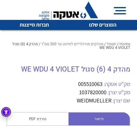
המוצרים שלנו
חברות מייצגות
Home
/
חשמל
/
מהדקים מודולריים לחיווט עד 300 ממ"ר
/ מהדק 4 (6) סגול
WE WDU 4 VIOLET
איכות | שרות | זמינות
מהדק 4 (6) סגול WE WDU 4 VIOLET
לכל מוצרי היצרן
לכל מוצרי היצרן
אטקה בע”מ היא החברה הגדולה והמובילה בישראל בשיווק
מק"ט אטקה:
005510063
והפצה של מוצרי
מיתוג, בקרה , ואינסטלציה חשמלית ופעילה ב7 תחומים:
מק"ט יצרן:
1037820000
שם יצרן:
WEIDMUELLER
חשמל
מיתוג ואינסטלציה חשמלית
בקרה
רובוטיקה ואוטומציה תעשייתית
תיאור
הורדת PDF
לכל מוצרי היצרן
לכל מוצרי היצרן
זיווד
קופסאות וארונות לחשמל, בקרה ואלקטרוניקה