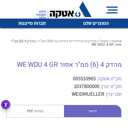
המוצרים שלנו
חברות מייצגות
Home
/
חשמל
/
מהדקים מודולריים לחיווט עד 300 ממ"ר
/ מהדק 4 (6) ממ"ר
אפור WE WDU 4 GR
איכות | שרות | זמינות
מהדק 4 (6) ממ"ר אפור WE WDU 4 GR
לכל מוצרי היצרן
לכל מוצרי היצרן
אטקה בע”מ היא החברה הגדולה והמובילה בישראל בשיווק
מק"ט אטקה:
005510965
והפצה של מוצרי
מיתוג, בקרה , ואינסטלציה חשמלית ופעילה ב7 תחומים:
מק"ט יצרן:
1037800000
שם יצרן:
WEIDMUELLER
חשמל
מיתוג ואינסטלציה חשמלית
בקרה
רובוטיקה ואוטומציה תעשייתית
תיאור
הורדת PDF
לכל מוצרי היצרן
לכל מוצרי היצרן
זיווד
קופסאות וארונות לחשמל, בקרה ואלקטרוניקה