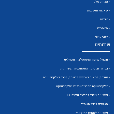
הצוות שלנו
שאלות ותשובות
אודות
מאמרים
לכל מוצרי היצרן
לכל מוצרי היצרן
אזור אישי
שירותינו
חשמל מיתוג ואינסטלציה חשמלית
בקרה רובוטיקה ואוטומציה תעשייתית
זיווד קופסאות וארונות לחשמל, בקרה ואלקטרוניקה
אלקטרוניקה מחברים ורכיבי אלקטרוניקה
לכל מוצרי היצרן
לכל מוצרי היצרן
פתרונות וציוד לסביבה נפיצה EX
מטענים לרכב חשמלי
פתרונות לתחום הסולארי