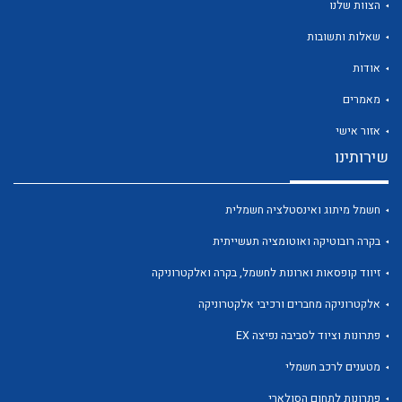
הצוות שלנו
שאלות ותשובות
אודות
מאמרים
לכל מוצרי היצרן
לכל מוצרי היצרן
אזור אישי
שירותינו
חשמל מיתוג ואינסטלציה חשמלית
בקרה רובוטיקה ואוטומציה תעשייתית
זיווד קופסאות וארונות לחשמל, בקרה ואלקטרוניקה
אלקטרוניקה מחברים ורכיבי אלקטרוניקה
לכל מוצרי היצרן
לכל מוצרי היצרן
פתרונות וציוד לסביבה נפיצה EX
מטענים לרכב חשמלי
פתרונות לתחום הסולארי