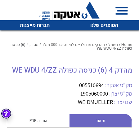
המוצרים שלנו
חברות מייצגות
Home
/
חשמל
/
מהדקים מודולריים לחיווט עד 300 ממ"ר
/ מהדק 4 (6) כניסה
כפולה WE WDU 4/ZZ
איכות | שרות | זמינות
מהדק 4 (6) כניסה כפולה WE WDU 4/ZZ
לכל מוצרי היצרן
לכל מוצרי היצרן
אטקה בע”מ היא החברה הגדולה והמובילה בישראל בשיווק
מק"ט אטקה:
005510694
והפצה של מוצרי
מיתוג, בקרה , ואינסטלציה חשמלית ופעילה ב7 תחומים:
מק"ט יצרן:
1905060000
שם יצרן:
WEIDMUELLER
חשמל
מיתוג ואינסטלציה חשמלית
בקרה
רובוטיקה ואוטומציה תעשייתית
תיאור
הורדת PDF
לכל מוצרי היצרן
לכל מוצרי היצרן
זיווד
קופסאות וארונות לחשמל, בקרה ואלקטרוניקה