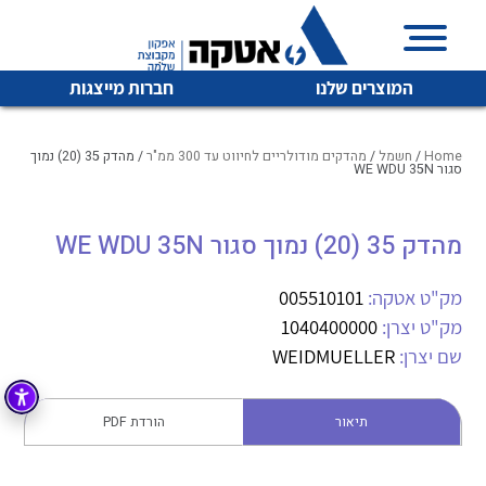
המוצרים שלנו
חברות מייצגות
Home
/
חשמל
/
מהדקים מודולריים לחיווט עד 300 ממ"ר
/ מהדק 35 (20) נמוך
סגור WE WDU 35N
איכות | שרות | זמינות
מהדק 35 (20) נמוך סגור WE WDU 35N
לכל מוצרי היצרן
לכל מוצרי היצרן
אטקה בע”מ היא החברה הגדולה והמובילה בישראל בשיווק
מק"ט אטקה:
005510101
והפצה של מוצרי
מיתוג, בקרה , ואינסטלציה חשמלית ופעילה ב7 תחומים:
מק"ט יצרן:
1040400000
שם יצרן:
WEIDMUELLER
חשמל
מיתוג ואינסטלציה חשמלית
בקרה
רובוטיקה ואוטומציה תעשייתית
תיאור
הורדת PDF
לכל מוצרי היצרן
לכל מוצרי היצרן
זיווד
קופסאות וארונות לחשמל, בקרה ואלקטרוניקה