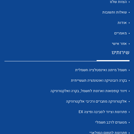
הצוות שלנו
שאלות ותשובות
אודות
מאמרים
לכל מוצרי היצרן
לכל מוצרי היצרן
אזור אישי
שירותינו
חשמל מיתוג ואינסטלציה חשמלית
בקרה רובוטיקה ואוטומציה תעשייתית
זיווד קופסאות וארונות לחשמל, בקרה ואלקטרוניקה
אלקטרוניקה מחברים ורכיבי אלקטרוניקה
לכל מוצרי היצרן
לכל מוצרי היצרן
פתרונות וציוד לסביבה נפיצה EX
מטענים לרכב חשמלי
פתרונות לתחום הסולארי