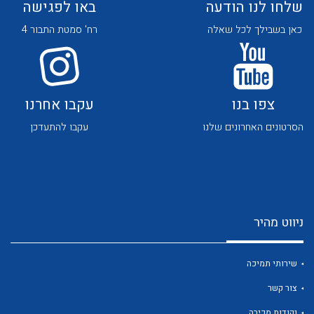
שלחו לנו הודעה
באו לפגישה
כאן בשבילך לכל שאלה
רח' סמטת התבור 4
צפו בנו
עקבו אחרנו
לכל מוצרי היצרן
לכל מוצרי היצרן
הסרטונים האחרונים שלנו
עקבו להתעדכן
ניווט מהיר
לכל מוצרי היצרן
לכל מוצרי היצרן
שירותי תמיכה
צור קשר
נקודות מכירה