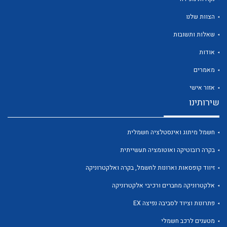
הצוות שלנו
שאלות ותשובות
אודות
לכל מוצרי היצרן
לכל מוצרי היצרן
מאמרים
אזור אישי
שירותינו
חשמל מיתוג ואינסטלציה חשמלית
בקרה רובוטיקה ואוטומציה תעשייתית
זיווד קופסאות וארונות לחשמל, בקרה ואלקטרוניקה
לכל מוצרי היצרן
לכל מוצרי היצרן
אלקטרוניקה מחברים ורכיבי אלקטרוניקה
פתרונות וציוד לסביבה נפיצה EX
מטענים לרכב חשמלי