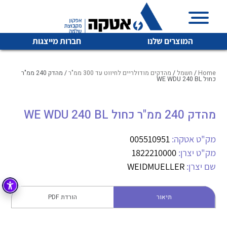
המוצרים שלנו
חברות מייצגות
Home
/
חשמל
/
מהדקים מודולריים לחיווט עד 300 ממ"ר
/ מהדק 240 ממ"ר
כחול WE WDU 240 BL
איכות | שרות | זמינות
מהדק 240 ממ"ר כחול WE WDU 240 BL
לכל מוצרי היצרן
לכל מוצרי היצרן
אטקה בע”מ היא החברה הגדולה והמובילה בישראל בשיווק
מק"ט אטקה:
005510951
והפצה של מוצרי
מיתוג, בקרה , ואינסטלציה חשמלית ופעילה ב7 תחומים:
מק"ט יצרן:
1822210000
שם יצרן:
WEIDMUELLER
חשמל
מיתוג ואינסטלציה חשמלית
בקרה
רובוטיקה ואוטומציה תעשייתית
תיאור
הורדת PDF
לכל מוצרי היצרן
לכל מוצרי היצרן
זיווד
קופסאות וארונות לחשמל, בקרה ואלקטרוניקה