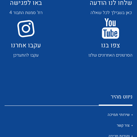
שלחו לנו הודעה
באו לפגישה
כאן בשבילך לכל שאלה
רח' סמטת התבור 4
צפו בנו
עקבו אחרנו
לכל מוצרי היצרן
לכל מוצרי היצרן
הסרטונים האחרונים שלנו
עקבו להתעדכן
ניווט מהיר
לכל מוצרי היצרן
לכל מוצרי היצרן
שירותי תמיכה
צור קשר
נקודות מכירה