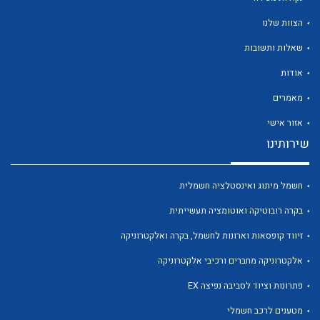
הצוות שלנו
שאלות ותשובות
אודות
לכל מוצרי היצרן
לכל מוצרי היצרן
מאמרים
אזור אישי
שירותינו
חשמל מיתוג ואינסטלציה חשמלית
בקרה רובוטיקה ואוטומציה תעשייתית
זיווד קופסאות וארונות לחשמל, בקרה ואלקטרוניקה
לכל מוצרי היצרן
לכל מוצרי היצרן
אלקטרוניקה מחברים ורכיבי אלקטרוניקה
פתרונות וציוד לסביבה נפיצה EX
מטענים לרכב חשמלי