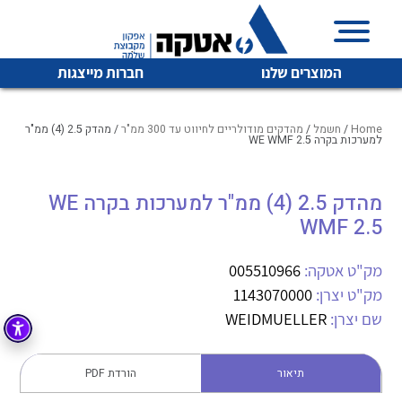
המוצרים שלנו
חברות מייצגות
Home
/
חשמל
/
מהדקים מודולריים לחיווט עד 300 ממ"ר
/ מהדק 2.5 (4) ממ"ר
למערכות בקרה WE WMF 2.5
איכות | שרות | זמינות
מהדק 2.5 (4) ממ"ר למערכות בקרה WE
לכל מוצרי היצרן
לכל מוצרי היצרן
WMF 2.5
אטקה בע”מ היא החברה הגדולה והמובילה בישראל בשיווק
והפצה של מוצרי
מיתוג, בקרה , ואינסטלציה חשמלית ופעילה ב7 תחומים:
מק"ט אטקה:
005510966
מק"ט יצרן:
1143070000
חשמל
מיתוג ואינסטלציה חשמלית
שם יצרן:
WEIDMUELLER
בקרה
רובוטיקה ואוטומציה תעשייתית
לכל מוצרי היצרן
לכל מוצרי היצרן
זיווד
תיאור
הורדת PDF
קופסאות וארונות לחשמל, בקרה ואלקטרוניקה