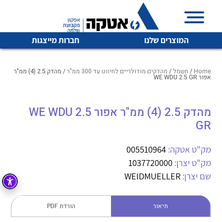
המוצרים שלנו
חברות מייצגות
Home
/
חשמל
/
מהדקים מודולריים לחיווט עד 300 ממ"ר
/ מהדק 2.5 (4) ממ"ר
אפור WE WDU 2.5 GR
איכות | שרות | זמינות
מהדק 2.5 (4) ממ"ר אפור WE WDU 2.5
לכל מוצרי היצרן
לכל מוצרי היצרן
GR
אטקה בע”מ היא החברה הגדולה והמובילה בישראל בשיווק
והפצה של מוצרי
מיתוג, בקרה , ואינסטלציה חשמלית ופעילה ב7 תחומים:
מק"ט אטקה:
005510964
מק"ט יצרן:
1037720000
חשמל
מיתוג ואינסטלציה חשמלית
שם יצרן:
WEIDMUELLER
בקרה
רובוטיקה ואוטומציה תעשייתית
לכל מוצרי היצרן
לכל מוצרי היצרן
זיווד
תיאור
הורדת PDF
קופסאות וארונות לחשמל, בקרה ואלקטרוניקה