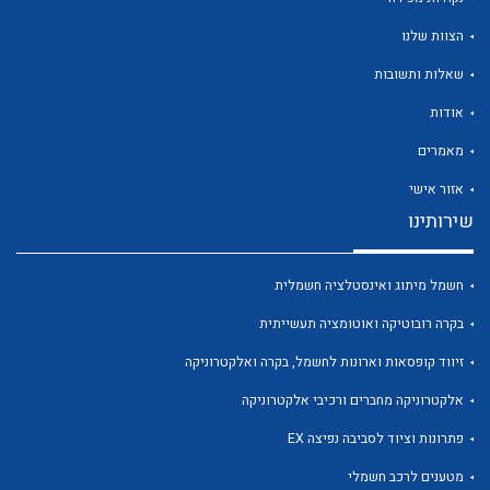
הצוות שלנו
שאלות ותשובות
אודות
לכל מוצרי היצרן
לכל מוצרי היצרן
מאמרים
אזור אישי
שירותינו
חשמל מיתוג ואינסטלציה חשמלית
בקרה רובוטיקה ואוטומציה תעשייתית
זיווד קופסאות וארונות לחשמל, בקרה ואלקטרוניקה
לכל מוצרי היצרן
לכל מוצרי היצרן
אלקטרוניקה מחברים ורכיבי אלקטרוניקה
פתרונות וציוד לסביבה נפיצה EX
מטענים לרכב חשמלי