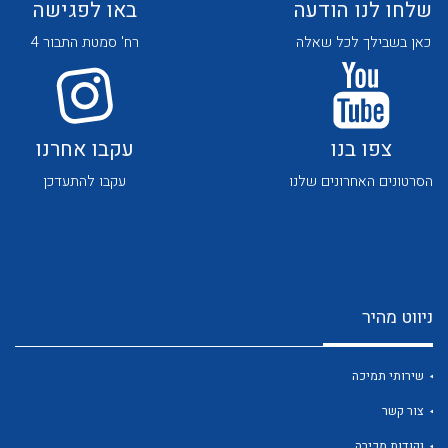
שלחו לנו הודעה
באו לפגישה
כאן בשבילך לכל שאלה
רח' סמטת התבור 4
צפו בנו
עקבו אחרנו
לכל מוצרי היצרן
לכל מוצרי היצרן
הסרטונים האחרונים שלנו
עקבו להתעדכן
ניווט מהיר
לכל מוצרי היצרן
לכל מוצרי היצרן
שירותי תמיכה
צור קשר
נקודות מכירה