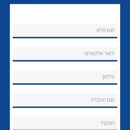
שם מלא
נקודות מכירה
דואר אלקטרוני
הצוות שלנו
לכל מוצרי היצרן
לכל מוצרי היצרן
שאלות ותשובות
טלפון
שירותי תמיכה
אודות
שם החברה
About Ateka Ltd.
תפקיד
צור קשר