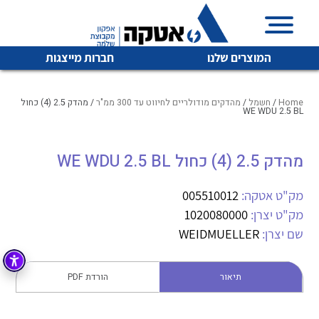
המוצרים שלנו
חברות מייצגות
Home
/
חשמל
/
מהדקים מודולריים לחיווט עד 300 ממ"ר
/ מהדק 2.5 (4) כחול
WE WDU 2.5 BL
איכות | שרות | זמינות
מהדק 2.5 (4) כחול WE WDU 2.5 BL
לכל מוצרי היצרן
לכל מוצרי היצרן
אטקה בע”מ היא החברה הגדולה והמובילה בישראל בשיווק
מק"ט אטקה:
005510012
והפצה של מוצרי
מיתוג, בקרה , ואינסטלציה חשמלית ופעילה ב7 תחומים:
מק"ט יצרן:
1020080000
שם יצרן:
WEIDMUELLER
חשמל
מיתוג ואינסטלציה חשמלית
בקרה
רובוטיקה ואוטומציה תעשייתית
תיאור
הורדת PDF
לכל מוצרי היצרן
לכל מוצרי היצרן
זיווד
קופסאות וארונות לחשמל, בקרה ואלקטרוניקה