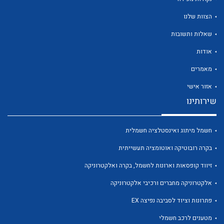
הצוות שלנו
שאלות ותשובות
אודות
לכל מוצרי היצרן
לכל מוצרי היצרן
מאמרים
אזור אישי
שירותינו
חשמל מיתוג ואינסטלציה חשמלית
בקרה רובוטיקה ואוטומציה תעשייתית
זיווד קופסאות וארונות לחשמל, בקרה ואלקטרוניקה
לכל מוצרי היצרן
לכל מוצרי היצרן
אלקטרוניקה מחברים ורכיבי אלקטרוניקה
פתרונות וציוד לסביבה נפיצה EX
מטענים לרכב חשמלי