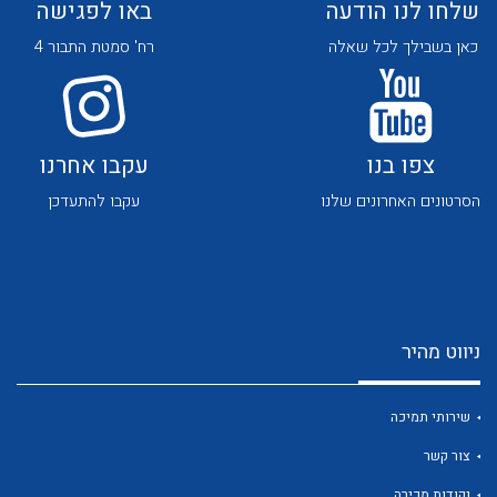
שלחו לנו הודעה
באו לפגישה
כאן בשבילך לכל שאלה
רח' סמטת התבור 4
צפו בנו
עקבו אחרנו
לכל מוצרי היצרן
לכל מוצרי היצרן
הסרטונים האחרונים שלנו
עקבו להתעדכן
ניווט מהיר
לכל מוצרי היצרן
לכל מוצרי היצרן
שירותי תמיכה
צור קשר
נקודות מכירה