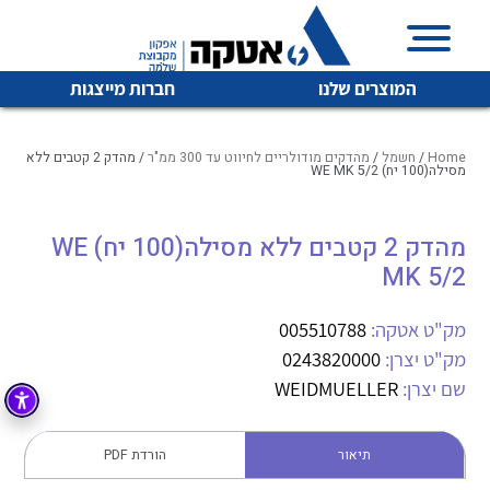
המוצרים שלנו
חברות מייצגות
Home
/
חשמל
/
מהדקים מודולריים לחיווט עד 300 ממ"ר
/ מהדק 2 קטבים ללא
מסילה(100 יח) WE MK 5/2
איכות | שרות | זמינות
מהדק 2 קטבים ללא מסילה(100 יח) WE
לכל מוצרי היצרן
לכל מוצרי היצרן
MK 5/2
אטקה בע”מ היא החברה הגדולה והמובילה בישראל בשיווק
והפצה של מוצרי
מיתוג, בקרה , ואינסטלציה חשמלית ופעילה ב7 תחומים:
מק"ט אטקה:
005510788
מק"ט יצרן:
0243820000
חשמל
מיתוג ואינסטלציה חשמלית
שם יצרן:
WEIDMUELLER
בקרה
רובוטיקה ואוטומציה תעשייתית
לכל מוצרי היצרן
לכל מוצרי היצרן
זיווד
תיאור
הורדת PDF
קופסאות וארונות לחשמל, בקרה ואלקטרוניקה