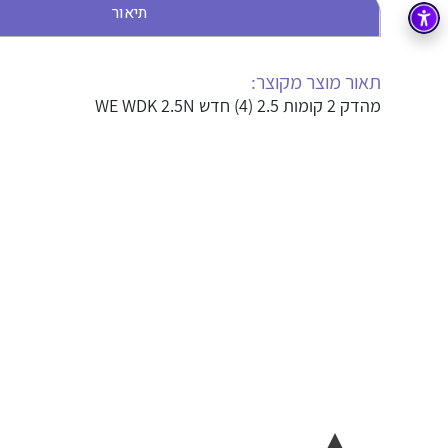
תיאור
בקרה
רובוטיקה ואוטומציה תעשייתית
זיווד
קופסאות וארונות לחשמל, בקרה ואלקטרוניקה
תאור מוצר מקוצר:
מהדק 2 קומות 2.5 (4) חדש WE WDK 2.5N
אלקטרוניקה
מחברים ורכיבי אלקטרוניקה
פתרונות וציוד לסביבה נפיצה EX
מטענים לרכב חשמלי
פתרונות לתחום הסולארי