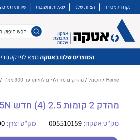
נקודות מכירה
הצוות שלנו
שאלות ותשובות
שירותי תמיכה
חפש חיפוש חו
המוצרים שלנו באטקה
מצא לפי קטגוריי
Home
/
חשמל
/
מהדקים מודולריים לחיווט עד 300 ממ"ר
/ מהדק 2
איכות | שרות | זמינות
מהדק 2 קומות 2.5 (4) חדש WE WDK 2.5N
אטקה בע”מ היא החברה הגדולה והמובילה בישראל בשיווק והפצה של מוצרי
מיתוג, בקרה , ואינסטלציה חשמלית ופעילה ב7 תחומים:
מק"ט אטקה:
005510159
מק"ט יצרן:
00
חשמל
מיתוג ואינסטלציה חשמלית