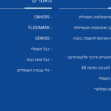
מאמרים
מדי מתח
אינסטלציה חשמלית
CAHORS
ה ואוטומציה תעשייתית
FLEXIMARK
רבי מודדים ומונים
 וארונות לחשמל, בקרה
GEWISS
כבל חשמלי
מתמרי זרם מתח תדר הספק
חברים ורכיבי אלקטרוניקה
כבל מתח גבוה
ותקשורת
לסביבה נפיצה EX
כלי עבודה חשמליים
 חשמלי
מחברים תעשייתיים – HDC
ם הסולארי