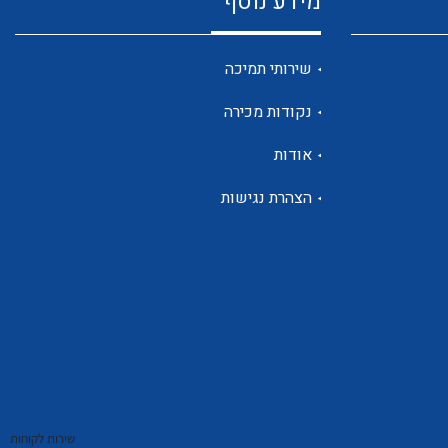
מידע נוסף
שנטים
שירותי תמיכה
נקודות מכירה
ממסרי זליגה
אודות
הצהרת נגישות
צגי מתח ,זרם,תדירות ,וכו
אביזרים ל T7
שירות לקוחות