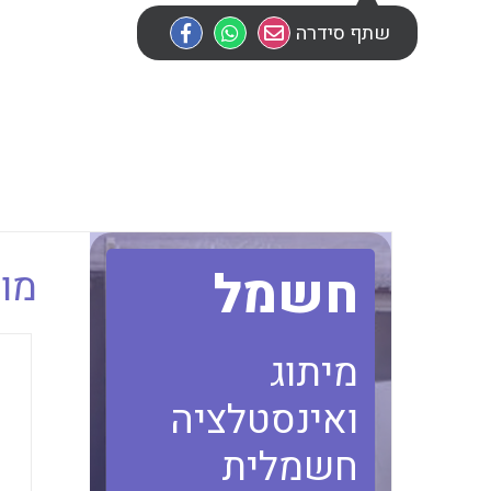
שתף סידרה
חשמל
מוב
מיתוג
ואינסטלציה
חשמלית