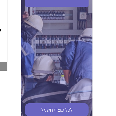
ABB S201M-C 16
ABB MS116-4,0
(2.5-4) הגנת מנוע
10KA מא"ז חד
טרמו מגנטי
קוטבי
002321366
002810095
צפייה במוצר
צפייה במוצר
לכל מוצרי
חשמל