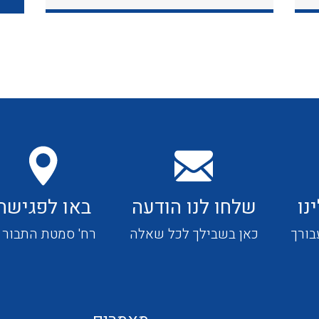
כבלי תקשורת ובקרה
כבלים גמישים
כבלים מיוחדים המיועדים
להתקנות במערכות הסולריות
נו
שלחו לנו הודעה
באו לפגישה
ציוד קוטר 22
בורך
כאן בשבילך לכל שאלה
רח' סמטת התבור 4
ציוד מודולרי