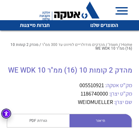
המוצרים שלנו
חברות מייצגות
Home
/
חשמל
/
מהדקים מודולריים לחיווט עד 300 ממ"ר
/ מהדק 2 קומות 10
(16) ממ"ר WE WDK 10
איכות | שרות | זמינות
מהדק 2 קומות 10 (16) ממ"ר WE WDK 10
לכל מוצרי היצרן
לכל מוצרי היצרן
אטקה בע”מ היא החברה הגדולה והמובילה בישראל בשיווק
מק"ט אטקה:
005510921
והפצה של מוצרי
מיתוג, בקרה , ואינסטלציה חשמלית ופעילה ב7 תחומים:
מק"ט יצרן:
1186740000
שם יצרן:
WEIDMUELLER
חשמל
מיתוג ואינסטלציה חשמלית
בקרה
רובוטיקה ואוטומציה תעשייתית
תיאור
הורדת PDF
לכל מוצרי היצרן
לכל מוצרי היצרן
זיווד
קופסאות וארונות לחשמל, בקרה ואלקטרוניקה