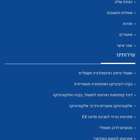
הצוות שלנו
שאלות ותשובות
אודות
מאמרים
לכל מוצרי היצרן
לכל מוצרי היצרן
אזור אישי
שירותינו
חשמל מיתוג ואינסטלציה חשמלית
בקרה רובוטיקה ואוטומציה תעשייתית
זיווד קופסאות וארונות לחשמל, בקרה ואלקטרוניקה
אלקטרוניקה מחברים ורכיבי אלקטרוניקה
לכל מוצרי היצרן
לכל מוצרי היצרן
פתרונות וציוד לסביבה נפיצה EX
מטענים לרכב חשמלי
פתרונות לתחום הסולארי