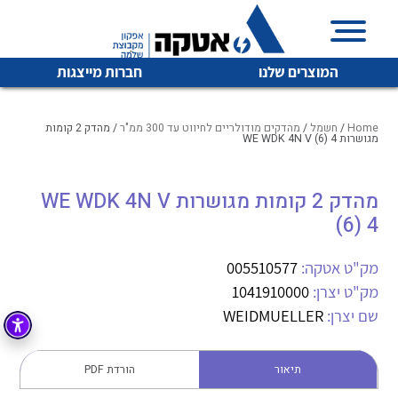
המוצרים שלנו
חברות מייצגות
Home
/
חשמל
/
מהדקים מודולריים לחיווט עד 300 ממ"ר
/ מהדק 2 קומות
מגושרות WE WDK 4N V (6) 4
איכות | שרות | זמינות
מהדק 2 קומות מגושרות WE WDK 4N V
לכל מוצרי היצרן
לכל מוצרי היצרן
(6) 4
אטקה בע”מ היא החברה הגדולה והמובילה בישראל בשיווק
והפצה של מוצרי
מיתוג, בקרה , ואינסטלציה חשמלית ופעילה ב7 תחומים:
מק"ט אטקה:
005510577
מק"ט יצרן:
1041910000
חשמל
מיתוג ואינסטלציה חשמלית
שם יצרן:
WEIDMUELLER
בקרה
רובוטיקה ואוטומציה תעשייתית
לכל מוצרי היצרן
לכל מוצרי היצרן
זיווד
תיאור
הורדת PDF
קופסאות וארונות לחשמל, בקרה ואלקטרוניקה