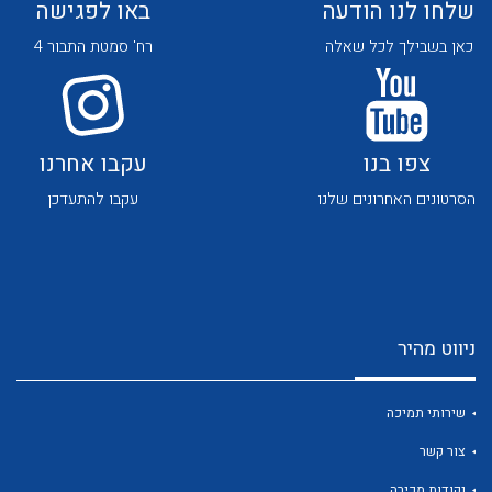
שלחו לנו הודעה
באו לפגישה
כאן בשבילך לכל שאלה
רח' סמטת התבור 4
צפו בנו
עקבו אחרנו
לכל מוצרי היצרן
לכל מוצרי היצרן
הסרטונים האחרונים שלנו
עקבו להתעדכן
ניווט מהיר
לכל מוצרי היצרן
לכל מוצרי היצרן
שירותי תמיכה
צור קשר
נקודות מכירה