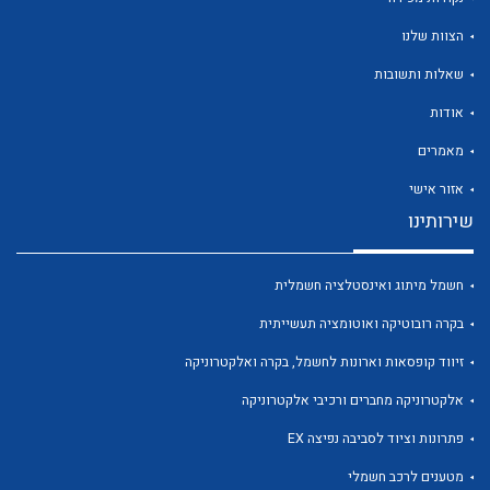
הצוות שלנו
שאלות ותשובות
אודות
לכל מוצרי היצרן
לכל מוצרי היצרן
מאמרים
אזור אישי
שירותינו
חשמל מיתוג ואינסטלציה חשמלית
בקרה רובוטיקה ואוטומציה תעשייתית
זיווד קופסאות וארונות לחשמל, בקרה ואלקטרוניקה
לכל מוצרי היצרן
לכל מוצרי היצרן
אלקטרוניקה מחברים ורכיבי אלקטרוניקה
פתרונות וציוד לסביבה נפיצה EX
מטענים לרכב חשמלי