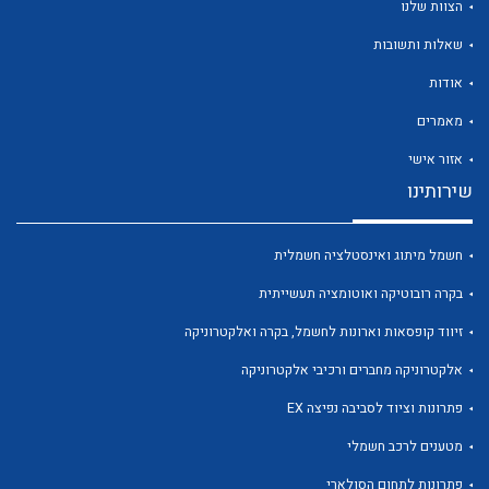
הצוות שלנו
שאלות ותשובות
אודות
מאמרים
לכל מוצרי היצרן
לכל מוצרי היצרן
אזור אישי
שירותינו
חשמל מיתוג ואינסטלציה חשמלית
בקרה רובוטיקה ואוטומציה תעשייתית
זיווד קופסאות וארונות לחשמל, בקרה ואלקטרוניקה
אלקטרוניקה מחברים ורכיבי אלקטרוניקה
לכל מוצרי היצרן
לכל מוצרי היצרן
פתרונות וציוד לסביבה נפיצה EX
מטענים לרכב חשמלי
פתרונות לתחום הסולארי