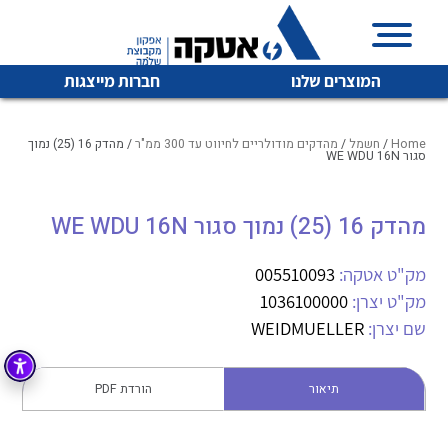
המוצרים שלנו
חברות מייצגות
Home
/
חשמל
/
מהדקים מודולריים לחיווט עד 300 ממ"ר
/ מהדק 16 (25) נמוך
סגור WE WDU 16N
איכות | שרות | זמינות
מהדק 16 (25) נמוך סגור WE WDU 16N
לכל מוצרי היצרן
לכל מוצרי היצרן
אטקה בע”מ היא החברה הגדולה והמובילה בישראל בשיווק
מק"ט אטקה:
005510093
והפצה של מוצרי
מיתוג, בקרה , ואינסטלציה חשמלית ופעילה ב7 תחומים:
מק"ט יצרן:
1036100000
שם יצרן:
WEIDMUELLER
חשמל
מיתוג ואינסטלציה חשמלית
בקרה
רובוטיקה ואוטומציה תעשייתית
תיאור
הורדת PDF
לכל מוצרי היצרן
לכל מוצרי היצרן
זיווד
קופסאות וארונות לחשמל, בקרה ואלקטרוניקה