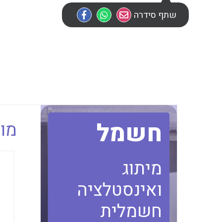
שתף סידרה
חשמל
מוב
מיתוג
ואינסטלציה
חשמלית