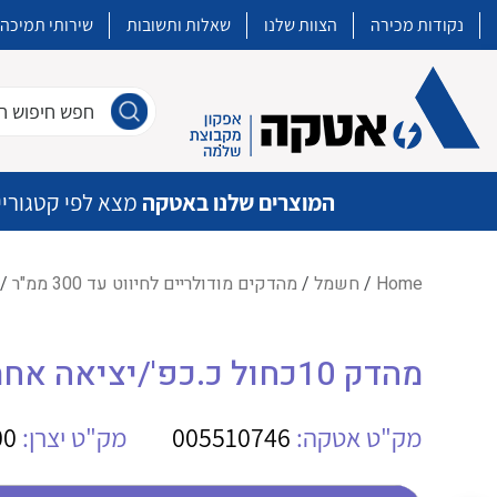
נקודות מכירה
הצוות שלנו
שאלות ותשובות
שירותי תמיכה
חפש חיפוש חו
המוצרים שלנו באטקה
מצא לפי קטגוריי
Home
/
חשמל
/
מהדקים מודולריים לחיווט עד 300 ממ"ר
/ מהדק 0
איכות | שרות | זמינות
מהדק 10כחול כ.כפ'/יציאה אחת WE WDU 10/ZR
אטקה בע”מ היא החברה הגדולה והמובילה בישראל בשיווק והפצה של מוצרי
מיתוג, בקרה , ואינסטלציה חשמלית ופעילה ב7 תחומים:
מק"ט אטקה:
005510746
מק"ט יצרן:
00
חשמל
מיתוג ואינסטלציה חשמלית