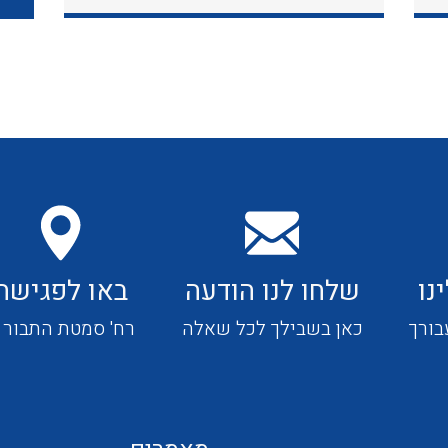
כבלי תקשורת ובקרה
כבלים גמישים
כבלים מיוחדים המיועדים
להתקנות במערכות הסולריות
נו
שלחו לנו הודעה
באו לפגישה
ציוד קוטר 22
בורך
כאן בשבילך לכל שאלה
רח' סמטת התבור 4
ציוד מודולרי