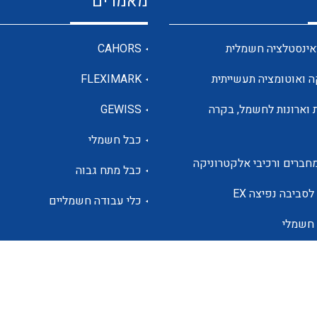
מאמרים
מדי מתח
אינסטלציה חשמלית
CAHORS
ה ואוטומציה תעשייתית
FLEXIMARK
רבי מודדים ומונים
 וארונות לחשמל, בקרה
GEWISS
כבל חשמלי
מתמרי זרם מתח תדר הספק
חברים ורכיבי אלקטרוניקה
כבל מתח גבוה
ותקשורת
לסביבה נפיצה EX
כלי עבודה חשמליים
 חשמלי
מחברים תעשייתיים – HDC
ם הסולארי