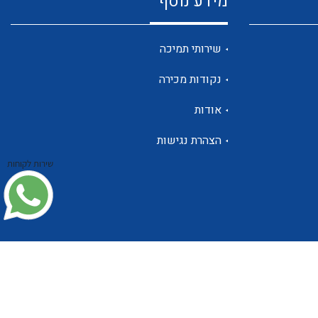
מידע נוסף
שנטים
שירותי תמיכה
נקודות מכירה
ממסרי זליגה
אודות
הצהרת נגישות
שירות לקוחות
צגי מתח ,זרם,תדירות ,וכו
אביזרים ל T7