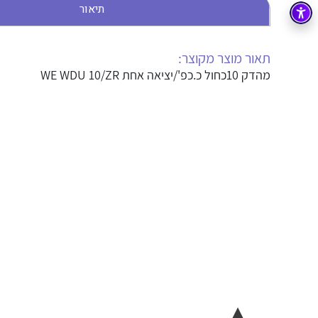
תיאור
בקרה
רובוטיקה ואוטומציה תעשייתית
זיווד
קופסאות וארונות לחשמל, בקרה ואלקטרוניקה
תאור מוצר מקוצר:
מהדק 10כחול כ.כפ'/יציאה אחת WE WDU 10/ZR
אלקטרוניקה
מחברים ורכיבי אלקטרוניקה
פתרונות וציוד לסביבה נפיצה EX
מטענים לרכב חשמלי
פתרונות לתחום הסולארי