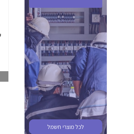
ABB S201M-C 16
ABB MS116-4,0
(2.5-4) הגנת מנוע
10KA מא"ז חד
טרמו מגנטי
קוטבי
002321366
002810095
צפייה במוצר
צפייה במוצר
לכל מוצרי
חשמל