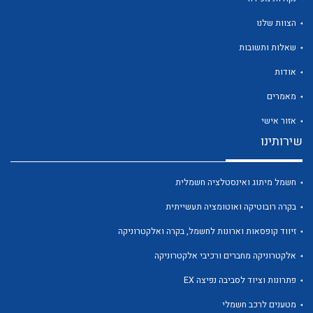
הצוות שלנו
שאלות ותשובות
אודות
לכל מוצרי היצרן
לכל מוצרי היצרן
מאמרים
אזור אישי
שירותינו
חשמל מיתוג ואינסטלציה חשמלית
בקרה רובוטיקה ואוטומציה תעשייתית
זיווד קופסאות וארונות לחשמל, בקרה ואלקטרוניקה
לכל מוצרי היצרן
לכל מוצרי היצרן
אלקטרוניקה מחברים ורכיבי אלקטרוניקה
פתרונות וציוד לסביבה נפיצה EX
מטענים לרכב חשמלי