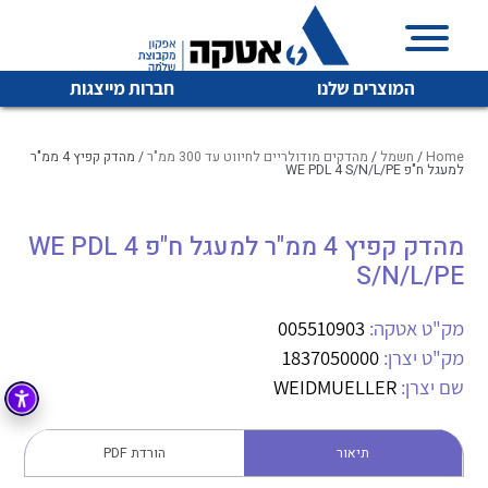
המוצרים שלנו
חברות מייצגות
Home
/
חשמל
/
מהדקים מודולריים לחיווט עד 300 ממ"ר
/ מהדק קפיץ 4 ממ"ר
למעגל ח"פ WE PDL 4 S/N/L/PE
איכות | שרות | זמינות
מהדק קפיץ 4 ממ"ר למעגל ח"פ WE PDL 4
לכל מוצרי היצרן
לכל מוצרי היצרן
S/N/L/PE
אטקה בע”מ היא החברה הגדולה והמובילה בישראל בשיווק
והפצה של מוצרי
מיתוג, בקרה , ואינסטלציה חשמלית ופעילה ב7 תחומים:
מק"ט אטקה:
005510903
מק"ט יצרן:
1837050000
חשמל
מיתוג ואינסטלציה חשמלית
שם יצרן:
WEIDMUELLER
בקרה
רובוטיקה ואוטומציה תעשייתית
לכל מוצרי היצרן
לכל מוצרי היצרן
זיווד
תיאור
הורדת PDF
קופסאות וארונות לחשמל, בקרה ואלקטרוניקה