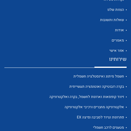
הצוות שלנו
שאלות ותשובות
אודות
לכל מוצרי היצרן
לכל מוצרי היצרן
מאמרים
אזור אישי
שירותינו
חשמל מיתוג ואינסטלציה חשמלית
בקרה רובוטיקה ואוטומציה תעשייתית
זיווד קופסאות וארונות לחשמל, בקרה ואלקטרוניקה
לכל מוצרי היצרן
לכל מוצרי היצרן
אלקטרוניקה מחברים ורכיבי אלקטרוניקה
פתרונות וציוד לסביבה נפיצה EX
מטענים לרכב חשמלי