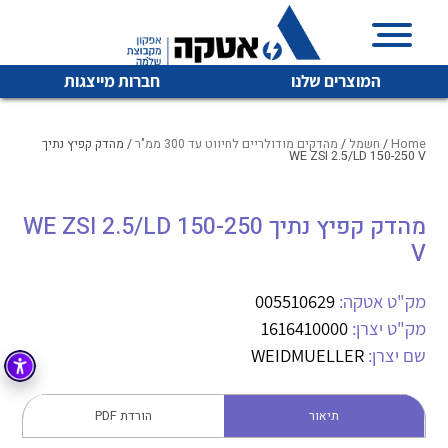
המוצרים שלנו
חברות מייצגות
Home
/
חשמל
/
מהדקים מודולריים לחיווט עד 300 ממ"ר
/ מהדק קפיץ נתיך
WE ZSI 2.5/LD 150-250 V
איכות | שרות | זמינות
מהדק קפיץ נתיך WE ZSI 2.5/LD 150-250
לכל מוצרי היצרן
לכל מוצרי היצרן
V
אטקה בע”מ היא החברה הגדולה והמובילה בישראל בשיווק
והפצה של מוצרי
מיתוג, בקרה , ואינסטלציה חשמלית ופעילה ב7 תחומים:
מק"ט אטקה:
005510629
מק"ט יצרן:
1616410000
חשמל
מיתוג ואינסטלציה חשמלית
שם יצרן:
WEIDMUELLER
בקרה
רובוטיקה ואוטומציה תעשייתית
לכל מוצרי היצרן
לכל מוצרי היצרן
זיווד
תיאור
הורדת PDF
קופסאות וארונות לחשמל, בקרה ואלקטרוניקה