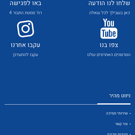
שלחו לנו הודעה
באו לפגישה
כאן בשבילך לכל שאלה
רח' סמטת התבור 4
צפו בנו
עקבו אחרנו
לכל מוצרי היצרן
לכל מוצרי היצרן
הסרטונים האחרונים שלנו
עקבו להתעדכן
ניווט מהיר
לכל מוצרי היצרן
לכל מוצרי היצרן
שירותי תמיכה
צור קשר
נקודות מכירה