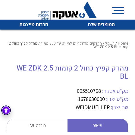
המוצרים שלנו
חברות מייצגות
Home
/
חשמל
/
מהדקים מודולריים לחיווט עד 300 ממ"ר
/ מהדק קפיץ כחול 2
קומות WE ZDK 2.5 BL
איכות | שרות | זמינות
מהדק קפיץ כחול 2 קומות WE ZDK 2.5
לכל מוצרי היצרן
לכל מוצרי היצרן
BL
אטקה בע”מ היא החברה הגדולה והמובילה בישראל בשיווק
והפצה של מוצרי
מיתוג, בקרה , ואינסטלציה חשמלית ופעילה ב7 תחומים:
מק"ט אטקה:
005510768
מק"ט יצרן:
1678630000
חשמל
מיתוג ואינסטלציה חשמלית
שם יצרן:
WEIDMUELLER
בקרה
רובוטיקה ואוטומציה תעשייתית
לכל מוצרי היצרן
לכל מוצרי היצרן
זיווד
תיאור
הורדת PDF
קופסאות וארונות לחשמל, בקרה ואלקטרוניקה