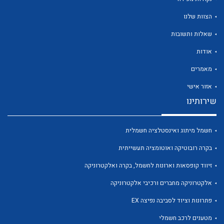
הצוות שלנו
שאלות ותשובות
אודות
לכל מוצרי היצרן
לכל מוצרי היצרן
מאמרים
אזור אישי
שירותינו
חשמל מיתוג ואינסטלציה חשמלית
בקרה רובוטיקה ואוטומציה תעשייתית
זיווד קופסאות וארונות לחשמל, בקרה ואלקטרוניקה
לכל מוצרי היצרן
לכל מוצרי היצרן
אלקטרוניקה מחברים ורכיבי אלקטרוניקה
פתרונות וציוד לסביבה נפיצה EX
מטענים לרכב חשמלי