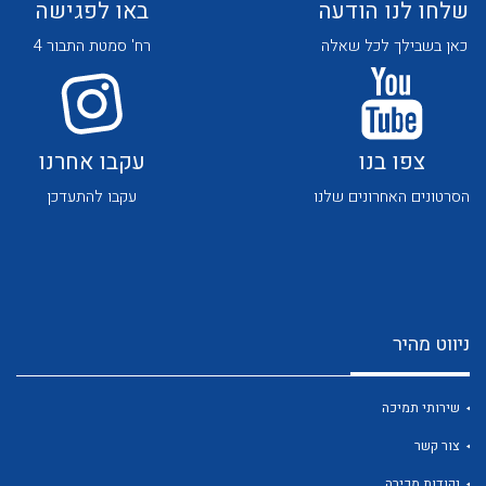
שלחו לנו הודעה
באו לפגישה
כאן בשבילך לכל שאלה
רח' סמטת התבור 4
צפו בנו
עקבו אחרנו
לכל מוצרי היצרן
לכל מוצרי היצרן
הסרטונים האחרונים שלנו
עקבו להתעדכן
ניווט מהיר
לכל מוצרי היצרן
לכל מוצרי היצרן
שירותי תמיכה
צור קשר
נקודות מכירה