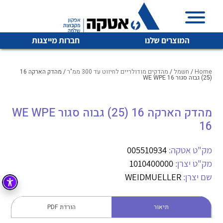
המוצרים שלנו
חברות מייצגות
Home
/
חשמל
/
מהדקים מודולריים לחיווט עד 300 ממ"ר
/ מהדק הארקה 16
(25) גבוה סגור WE WPE 16
איכות | שרות | זמינות
מהדק הארקה 16 (25) גבוה סגור WE WPE
לכל מוצרי היצרן
לכל מוצרי היצרן
16
אטקה בע”מ היא החברה הגדולה והמובילה בישראל בשיווק
והפצה של מוצרי
מיתוג, בקרה , ואינסטלציה חשמלית ופעילה ב7 תחומים:
מק"ט אטקה:
005510934
מק"ט יצרן:
1010400000
חשמל
מיתוג ואינסטלציה חשמלית
שם יצרן:
WEIDMUELLER
בקרה
רובוטיקה ואוטומציה תעשייתית
לכל מוצרי היצרן
לכל מוצרי היצרן
זיווד
תיאור
הורדת PDF
קופסאות וארונות לחשמל, בקרה ואלקטרוניקה