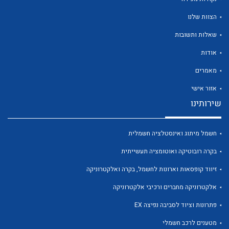
הצוות שלנו
שאלות ותשובות
אודות
לכל מוצרי היצרן
לכל מוצרי היצרן
מאמרים
אזור אישי
שירותינו
חשמל מיתוג ואינסטלציה חשמלית
בקרה רובוטיקה ואוטומציה תעשייתית
זיווד קופסאות וארונות לחשמל, בקרה ואלקטרוניקה
לכל מוצרי היצרן
לכל מוצרי היצרן
אלקטרוניקה מחברים ורכיבי אלקטרוניקה
פתרונות וציוד לסביבה נפיצה EX
מטענים לרכב חשמלי