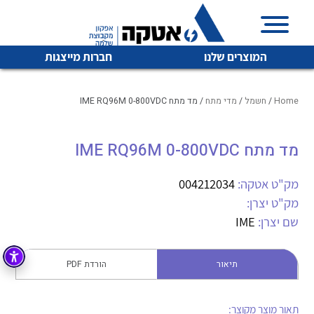
המוצרים שלנו
חברות מייצגות
Home
/
חשמל
/
מדי מתח
/ מד מתח IME RQ96M 0-800VDC
מד מתח IME RQ96M 0-800VDC
איכות | שרות | זמינות
לכל מוצרי היצרן
לכל מוצרי היצרן
אטקה בע”מ היא החברה הגדולה והמובילה בישראל בשיווק
מק"ט אטקה:
004212034
והפצה של מוצרי
מק"ט יצרן:
מיתוג, בקרה , ואינסטלציה חשמלית ופעילה ב7 תחומים:
שם יצרן:
IME
חשמל
מיתוג ואינסטלציה חשמלית
בקרה
תיאור
הורדת PDF
רובוטיקה ואוטומציה תעשייתית
לכל מוצרי היצרן
לכל מוצרי היצרן
זיווד
קופסאות וארונות לחשמל, בקרה ואלקטרוניקה
תאור מוצר מקוצר: