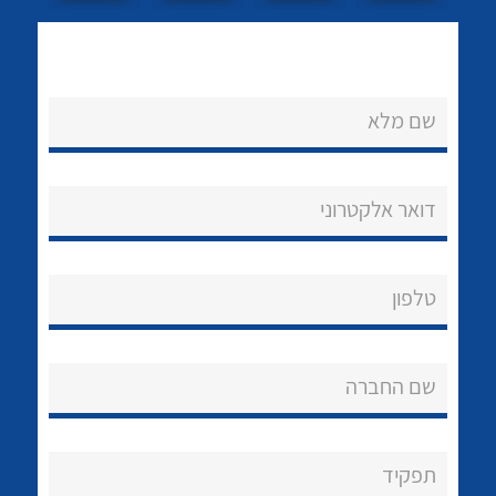
שם מלא
דואר אלקטרוני
נקודות מכירה
לכל מוצרי היצרן
לכל מוצרי היצרן
הצוות שלנו
טלפון
שאלות ותשובות
שירותי תמיכה
שם החברה
אודות
תפקיד
About Ateka Ltd.