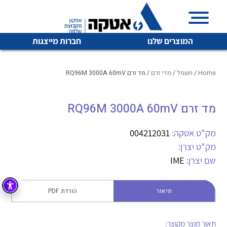
המוצרים שלנו
חברות מייצגות
Home
/
חשמל
/
מדי זרם
/ מד זרם RQ96M 3000A 60mV
מד זרם RQ96M 3000A 60mV
איכות | שרות | זמינות
לכל מוצרי היצרן
לכל מוצרי היצרן
אטקה בע”מ היא החברה הגדולה והמובילה בישראל בשיווק
מק"ט אטקה:
004212031
והפצה של מוצרי
מק"ט יצרן:
מיתוג, בקרה , ואינסטלציה חשמלית ופעילה ב7 תחומים:
שם יצרן:
IME
חשמל
מיתוג ואינסטלציה חשמלית
בקרה
תיאור
הורדת PDF
רובוטיקה ואוטומציה תעשייתית
לכל מוצרי היצרן
לכל מוצרי היצרן
זיווד
קופסאות וארונות לחשמל, בקרה ואלקטרוניקה
תאור מוצר מקוצר: