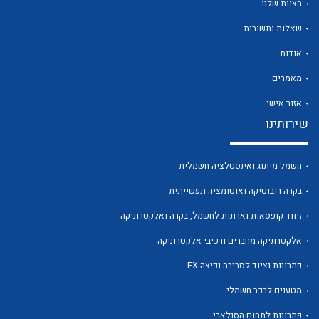
הצוות שלנו
שאלות ותשובות
אודות
מאמרים
לכל מוצרי היצרן
לכל מוצרי היצרן
אזור אישי
שירותינו
חשמל מיתוג ואינסטלציה חשמלית
בקרה רובוטיקה ואוטומציה תעשייתית
זיווד קופסאות וארונות לחשמל, בקרה ואלקטרוניקה
אלקטרוניקה מחברים ורכיבי אלקטרוניקה
לכל מוצרי היצרן
לכל מוצרי היצרן
פתרונות וציוד לסביבה נפיצה EX
מטענים לרכב חשמלי
פתרונות לתחום הסולארי