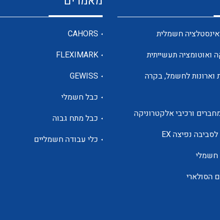
מאמרים
מדי מתח
אינסטלציה חשמלית
CAHORS
ה ואוטומציה תעשייתית
FLEXIMARK
רבי מודדים ומונים
 וארונות לחשמל, בקרה
GEWISS
כבל חשמלי
מתמרי זרם מתח תדר הספק
חברים ורכיבי אלקטרוניקה
כבל מתח גבוה
ותקשורת
לסביבה נפיצה EX
כלי עבודה חשמליים
 חשמלי
מחברים תעשייתיים – HDC
ם הסולארי