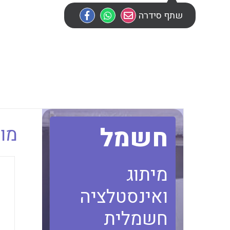
שתף סידרה
חשמל
מוב
מיתוג
ואינסטלציה
חשמלית