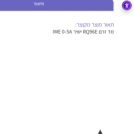
תיאור
בקרה
רובוטיקה ואוטומציה תעשייתית
זיווד
קופסאות וארונות לחשמל, בקרה ואלקטרוניקה
תאור מוצר מקוצר:
מד זרם RQ96E ישיר IME 0-5A
אלקטרוניקה
מחברים ורכיבי אלקטרוניקה
פתרונות וציוד לסביבה נפיצה EX
מטענים לרכב חשמלי
פתרונות לתחום הסולארי