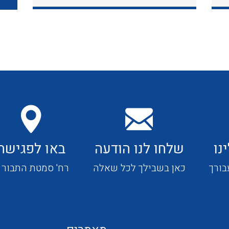
כבלי תקשורת ובקרה
כבלים גמישים
כבלים מיוחדים המיועדים
להתקנות במערכות הסולריות
נו
שלחו לנו הודעה
באו לפגישה
ציוד קוטר 22
בורך
כאן בשבילך לכל שאלה
רח' סמטת התבור 4
ציוד מודולרי