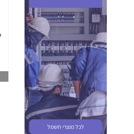
ABB S201M-C 16
ABB MS116-4,0
(2.5-4) הגנת מנוע
10KA מא"ז חד
טרמו מגנטי
קוטבי
002321366
002810095
צפייה במוצר
צפייה במוצר
לכל מוצרי
חשמל