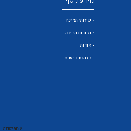
מידע נוסף
שנטים
שירותי תמיכה
נקודות מכירה
ממסרי זליגה
אודות
הצהרת נגישות
צגי מתח ,זרם,תדירות ,וכו
אביזרים ל T7
שירות לקוחות