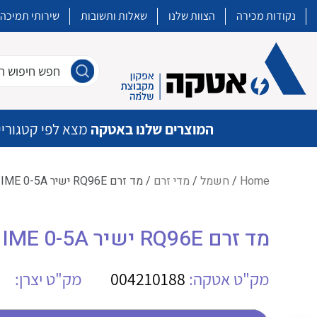
נקודות מכירה
הצוות שלנו
שאלות ותשובות
שירותי תמיכה
חפש חיפוש חו
המוצרים שלנו באטקה
מצא לפי קטגוריי
Home
/
חשמל
/
מדי זרם
/ מד זרם RQ96E ישיר IME 0-5A
איכות | שרות | זמינות
מד זרם RQ96E ישיר IME 0-5A
אטקה בע”מ היא החברה הגדולה והמובילה בישראל בשיווק והפצה של מוצרי
מיתוג, בקרה , ואינסטלציה חשמלית ופעילה ב7 תחומים:
מק"ט אטקה:
004210188
מק"ט יצרן:
חשמל
מיתוג ואינסטלציה חשמלית