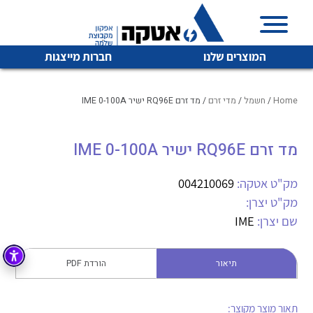
המוצרים שלנו
חברות מייצגות
Home
/
חשמל
/
מדי זרם
/ מד זרם RQ96E ישיר IME 0-100A
מד זרם RQ96E ישיר IME 0-100A
איכות | שרות | זמינות
לכל מוצרי היצרן
לכל מוצרי היצרן
אטקה בע”מ היא החברה הגדולה והמובילה בישראל בשיווק
מק"ט אטקה:
004210069
והפצה של מוצרי
מק"ט יצרן:
מיתוג, בקרה , ואינסטלציה חשמלית ופעילה ב7 תחומים:
שם יצרן:
IME
חשמל
מיתוג ואינסטלציה חשמלית
בקרה
תיאור
הורדת PDF
רובוטיקה ואוטומציה תעשייתית
לכל מוצרי היצרן
לכל מוצרי היצרן
זיווד
קופסאות וארונות לחשמל, בקרה ואלקטרוניקה
תאור מוצר מקוצר: