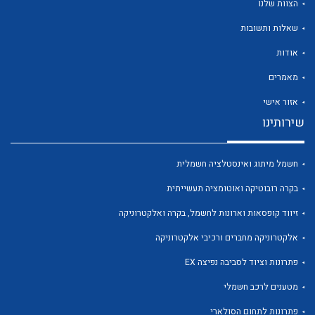
הצוות שלנו
שאלות ותשובות
אודות
מאמרים
לכל מוצרי היצרן
לכל מוצרי היצרן
אזור אישי
שירותינו
חשמל מיתוג ואינסטלציה חשמלית
בקרה רובוטיקה ואוטומציה תעשייתית
זיווד קופסאות וארונות לחשמל, בקרה ואלקטרוניקה
אלקטרוניקה מחברים ורכיבי אלקטרוניקה
לכל מוצרי היצרן
לכל מוצרי היצרן
פתרונות וציוד לסביבה נפיצה EX
מטענים לרכב חשמלי
פתרונות לתחום הסולארי