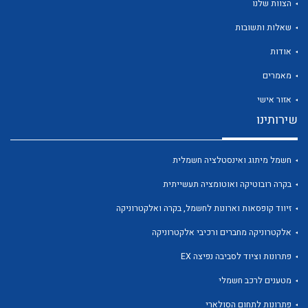
הצוות שלנו
שאלות ותשובות
אודות
מאמרים
לכל מוצרי היצרן
לכל מוצרי היצרן
אזור אישי
שירותינו
חשמל מיתוג ואינסטלציה חשמלית
בקרה רובוטיקה ואוטומציה תעשייתית
זיווד קופסאות וארונות לחשמל, בקרה ואלקטרוניקה
אלקטרוניקה מחברים ורכיבי אלקטרוניקה
לכל מוצרי היצרן
לכל מוצרי היצרן
פתרונות וציוד לסביבה נפיצה EX
מטענים לרכב חשמלי
פתרונות לתחום הסולארי