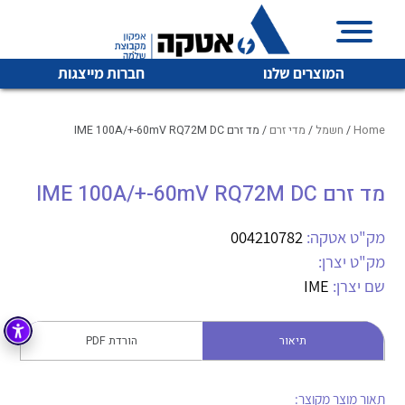
המוצרים שלנו
חברות מייצגות
Home
/
חשמל
/
מדי זרם
/ מד זרם IME 100A/+-60mV RQ72M DC
מד זרם IME 100A/+-60mV RQ72M DC
איכות | שרות | זמינות
לכל מוצרי היצרן
לכל מוצרי היצרן
אטקה בע”מ היא החברה הגדולה והמובילה בישראל בשיווק
מק"ט אטקה:
004210782
והפצה של מוצרי
מק"ט יצרן:
מיתוג, בקרה , ואינסטלציה חשמלית ופעילה ב7 תחומים:
שם יצרן:
IME
חשמל
מיתוג ואינסטלציה חשמלית
בקרה
תיאור
הורדת PDF
רובוטיקה ואוטומציה תעשייתית
לכל מוצרי היצרן
לכל מוצרי היצרן
זיווד
קופסאות וארונות לחשמל, בקרה ואלקטרוניקה
תאור מוצר מקוצר: