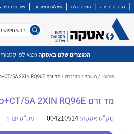
נקודות מכירה
הצוות שלנו
שאלות ותשובות
שירותי תמיכה
חפש חיפוש חו
המוצרים שלנו באטקה
מצא לפי קטגוריי
Home
/
חשמל
/
מדי זרם
/ מד זרם CT/5A 2XIN RQ96E+סקלה IME 80A
איכות | שרות | זמינות
מד זרם CT/5A 2XIN RQ96E+סקלה IME 80A
אטקה בע”מ היא החברה הגדולה והמובילה בישראל בשיווק והפצה של מוצרי
מיתוג, בקרה , ואינסטלציה חשמלית ופעילה ב7 תחומים:
מק"ט אטקה:
004210514
מק"ט יצרן:
חשמל
מיתוג ואינסטלציה חשמלית