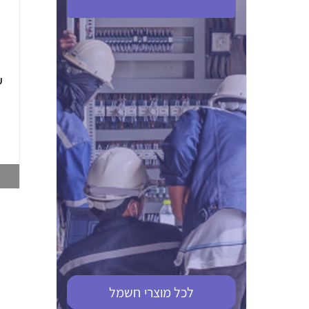
ABB S201M-C 16
ABB MS116-4,0
(2.5-4) הגנת מנוע
10KA מא"ז חד
טרמו מגנטי
קוטבי
002321366
002810095
צפייה במוצר
צפייה במוצר
לכל מוצרי
חשמל