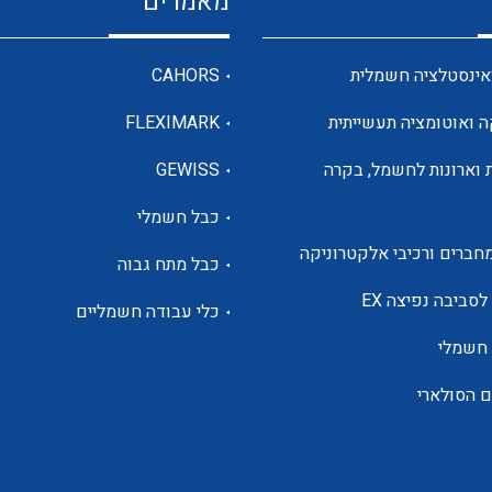
מאמרים
מדי מתח
אינסטלציה חשמלית
CAHORS
ה ואוטומציה תעשייתית
FLEXIMARK
רבי מודדים ומונים
 וארונות לחשמל, בקרה
GEWISS
כבל חשמלי
מתמרי זרם מתח תדר הספק
חברים ורכיבי אלקטרוניקה
כבל מתח גבוה
ותקשורת
לסביבה נפיצה EX
כלי עבודה חשמליים
 חשמלי
מחברים תעשייתיים – HDC
ם הסולארי