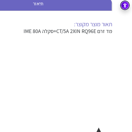
תיאור
בקרה
רובוטיקה ואוטומציה תעשייתית
זיווד
קופסאות וארונות לחשמל, בקרה ואלקטרוניקה
תאור מוצר מקוצר:
מד זרם CT/5A 2XIN RQ96E+סקלה IME 80A
אלקטרוניקה
מחברים ורכיבי אלקטרוניקה
פתרונות וציוד לסביבה נפיצה EX
מטענים לרכב חשמלי
פתרונות לתחום הסולארי