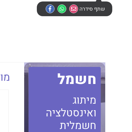
שתף סידרה
חשמל
מוב
מיתוג
ואינסטלציה
חשמלית