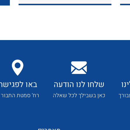
כבלי תקשורת ובקרה
כבלים גמישים
כבלים מיוחדים המיועדים
להתקנות במערכות הסולריות
נו
שלחו לנו הודעה
באו לפגישה
ציוד קוטר 22
בורך
כאן בשבילך לכל שאלה
רח' סמטת התבור 4
ציוד מודולרי