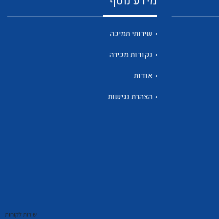
מידע נוסף
שנטים
שירותי תמיכה
נקודות מכירה
ממסרי זליגה
אודות
הצהרת נגישות
צגי מתח ,זרם,תדירות ,וכו
אביזרים ל T7
שירות לקוחות