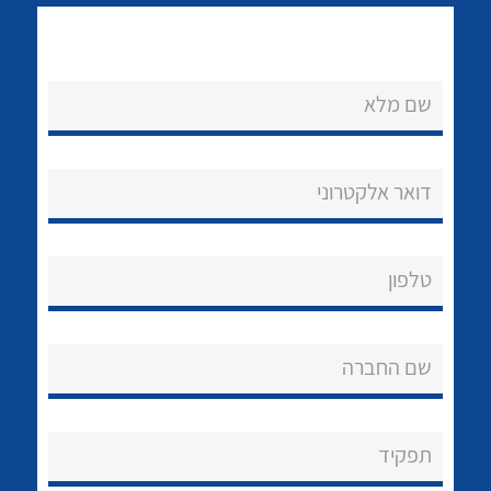
שם מלא
דואר אלקטרוני
נקודות מכירה
לכל מוצרי היצרן
לכל מוצרי היצרן
הצוות שלנו
טלפון
שאלות ותשובות
שירותי תמיכה
שם החברה
אודות
תפקיד
About Ateka Ltd.