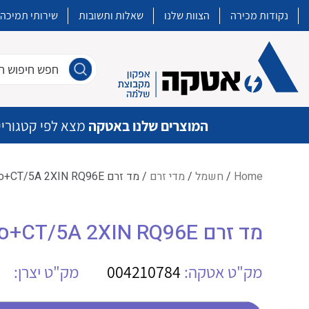
נקודות מכירה
הצוות שלנו
שאלות ותשובות
שירותי תמיכה
חפש חיפוש חו
המוצרים שלנו באטקה
מצא לפי קטגוריי
Home
/
חשמל
/
מדי זרם
/ מד זרם CT/5A 2XIN RQ96E+סקלה IME 30A
איכות | שרות | זמינות
מד זרם CT/5A 2XIN RQ96E+סקלה IME 30A
אטקה בע”מ היא החברה הגדולה והמובילה בישראל בשיווק והפצה של מוצרי
מיתוג, בקרה , ואינסטלציה חשמלית ופעילה ב7 תחומים:
מק"ט אטקה:
004210784
מק"ט יצרן:
חשמל
מיתוג ואינסטלציה חשמלית