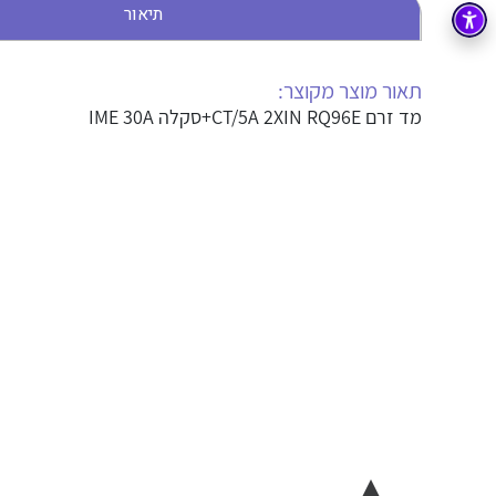
תיאור
בקרה
רובוטיקה ואוטומציה תעשייתית
זיווד
קופסאות וארונות לחשמל, בקרה ואלקטרוניקה
תאור מוצר מקוצר:
מד זרם CT/5A 2XIN RQ96E+סקלה IME 30A
אלקטרוניקה
מחברים ורכיבי אלקטרוניקה
פתרונות וציוד לסביבה נפיצה EX
מטענים לרכב חשמלי
פתרונות לתחום הסולארי