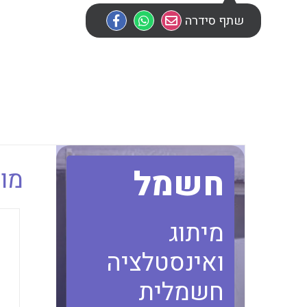
שתף סידרה
חשמל
מוב
מיתוג
ואינסטלציה
חשמלית