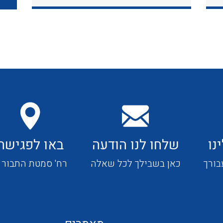
כבלי תקשורת ובקרה
כבלים גמישים
כבלים מיוחדים המיועדים
להתקנות במערכות הסולריות
נו
שלחו לנו הודעה
באו לפגישה
ציוד קוטר 22
בורך
כאן בשבילך לכל שאלה
רח' סמטת התבור 4
ציוד מודולרי