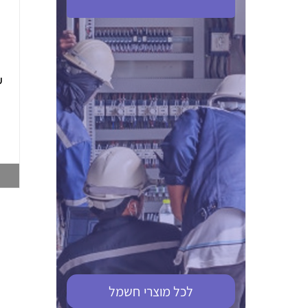
ABB S201M-C 16
ABB MS116-4,0
(2.5-4) הגנת מנוע
10KA מא"ז חד
טרמו מגנטי
קוטבי
002321366
002810095
צפייה במוצר
צפייה במוצר
לכל מוצרי
חשמל