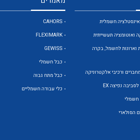
מאמרים
מדי מתח
אינסטלציה חשמלית
CAHORS
ה ואוטומציה תעשייתית
FLEXIMARK
רבי מודדים ומונים
 וארונות לחשמל, בקרה
GEWISS
כבל חשמלי
מתמרי זרם מתח תדר הספק
חברים ורכיבי אלקטרוניקה
כבל מתח גבוה
ותקשורת
לסביבה נפיצה EX
כלי עבודה חשמליים
 חשמלי
מחברים תעשייתיים – HDC
ם הסולארי