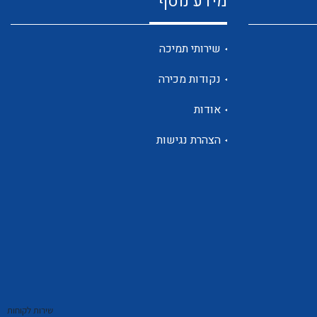
מידע נוסף
שנטים
שירותי תמיכה
נקודות מכירה
ממסרי זליגה
אודות
הצהרת נגישות
צגי מתח ,זרם,תדירות ,וכו
אביזרים ל T7
שירות לקוחות