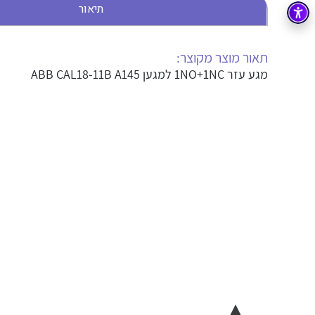
תיאור
בקרה
רובוטיקה ואוטומציה תעשייתית
זיווד
קופסאות וארונות לחשמל, בקרה ואלקטרוניקה
תאור מוצר מקוצר:
מגע עזר 1NO+1NC למגען ABB CAL18-11B A145
אלקטרוניקה
מחברים ורכיבי אלקטרוניקה
פתרונות וציוד לסביבה נפיצה EX
מטענים לרכב חשמלי
פתרונות לתחום הסולארי