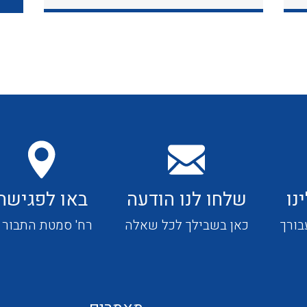
כבלי תקשורת ובקרה
כבלים גמישים
כבלים מיוחדים המיועדים
להתקנות במערכות הסולריות
נו
שלחו לנו הודעה
באו לפגישה
ציוד קוטר 22
בורך
כאן בשבילך לכל שאלה
רח' סמטת התבור 4
ציוד מודולרי