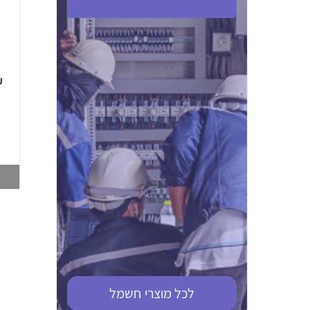
ABB S201M-C 16
ABB MS116-4,0
(2.5-4) הגנת מנוע
10KA מא"ז חד
טרמו מגנטי
קוטבי
002321366
002810095
צפייה במוצר
צפייה במוצר
לכל מוצרי
חשמל