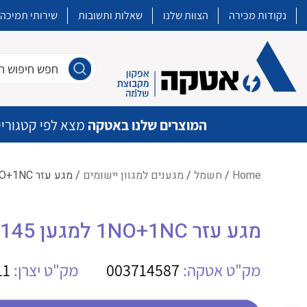
נקודות מכירה
הצוות שלנו
שאלות ותשובות
שירותי תמיכה
חפש חיפוש חו
המוצרים שלנו באטקה
מצא לפי קטגוריי
Home
/
חשמל
/
מגענים למגוון יישומים
/ מגע עזר 1NO+1NC למגען ABB CAL18-11B A145
איכות | שרות | זמינות
מגע עזר 1NO+1NC למגען ABB CAL18-11B A145
אטקה בע”מ היא החברה הגדולה והמובילה בישראל בשיווק והפצה של מוצרי
מיתוג, בקרה , ואינסטלציה חשמלית ופעילה ב7 תחומים:
מק"ט אטקה:
003714587
מק"ט יצרן:
11
חשמל
מיתוג ואינסטלציה חשמלית