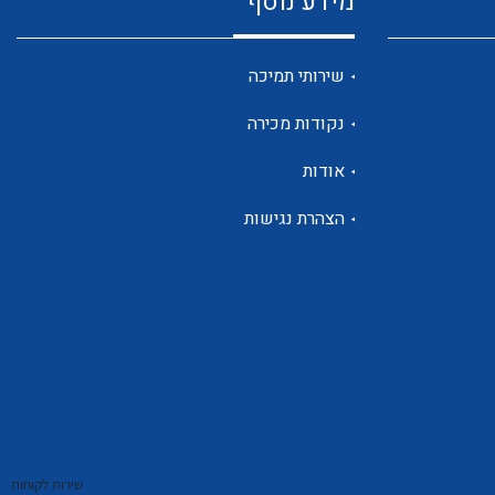
מידע נוסף
שנטים
שירותי תמיכה
נקודות מכירה
ממסרי זליגה
אודות
הצהרת נגישות
צגי מתח ,זרם,תדירות ,וכו
אביזרים ל T7
שירות לקוחות