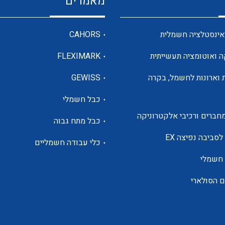
מאמרים
מדי מתח
אינסטלציה חשמלית
CAHORS
ה ואוטומציה תעשייתית
FLEXIMARK
רבי מודדים ומונים
 וארונות לחשמל, בקרה
GEWISS
כבל חשמלי
מתמרי זרם מתח תדר הספק
חברים ורכיבי אלקטרוניקה
כבל מתח גבוה
ותקשורת
לסביבה נפיצה EX
כלי עבודה חשמליים
 חשמלי
מחברים תעשייתיים – HDC
ם הסולארי