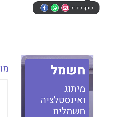
שתף סידרה
חשמל
מוב
מיתוג
ואינסטלציה
חשמלית