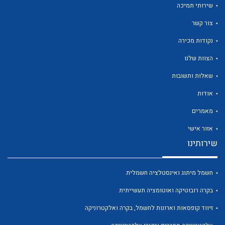
שירותי תמיכה
צור קשר
נקודות מכירה
הצוות שלנו
לכל מוצרי היצרן
לכל מוצרי היצרן
שאלות ותשובות
אודות
מאמרים
אזור אישי
שירותינו
חשמל מיתוג ואינסטלציה חשמלית
לכל מוצרי היצרן
לכל מוצרי היצרן
בקרה רובוטיקה ואוטומציה תעשייתית
זיווד קופסאות וארונות לחשמל, בקרה ואלקטרוניקה