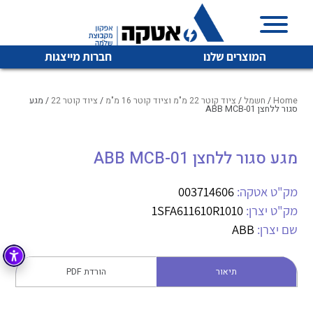
המוצרים שלנו
חברות מייצגות
Home
/
חשמל
/
ציוד קוטר 22 מ"מ וציוד קוטר 16 מ"מ
/
ציוד קוטר 22
/ מגע
סגור ללחצן ABB MCB-01
איכות | שרות | זמינות
מגע סגור ללחצן ABB MCB-01
לכל מוצרי היצרן
לכל מוצרי היצרן
אטקה בע”מ היא החברה הגדולה והמובילה בישראל בשיווק
מק"ט אטקה:
003714606
והפצה של מוצרי
מיתוג, בקרה , ואינסטלציה חשמלית ופעילה ב7 תחומים:
מק"ט יצרן:
1SFA611610R1010
שם יצרן:
ABB
חשמל
מיתוג ואינסטלציה חשמלית
בקרה
רובוטיקה ואוטומציה תעשייתית
תיאור
הורדת PDF
לכל מוצרי היצרן
לכל מוצרי היצרן
זיווד
קופסאות וארונות לחשמל, בקרה ואלקטרוניקה