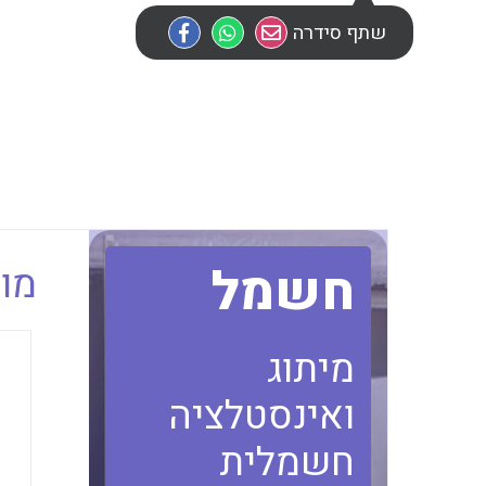
שתף סידרה
חשמל
מוב
מיתוג
ואינסטלציה
חשמלית