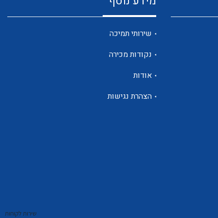
מידע נוסף
שנטים
שירותי תמיכה
נקודות מכירה
ממסרי זליגה
אודות
הצהרת נגישות
צגי מתח ,זרם,תדירות ,וכו
אביזרים ל T7
שירות לקוחות