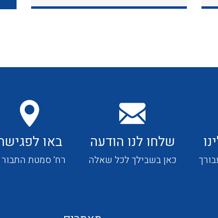
כבלי תקשורת ובקרה
כבלים גמישים
כבלים מיוחדים המיועדים
להתקנות במערכות הסולריות
נו
שלחו לנו הודעה
באו לפגישה
ציוד קוטר 22
בורך
כאן בשבילך לכל שאלה
רח' סמטת התבור 4
ציוד מודולרי