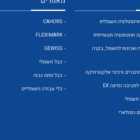
מאמרים
מדי מתח
אינסטלציה חשמלית
CAHORS
ה ואוטומציה תעשייתית
FLEXIMARK
רבי מודדים ומונים
 וארונות לחשמל, בקרה
GEWISS
כבל חשמלי
מתמרי זרם מתח תדר הספק
חברים ורכיבי אלקטרוניקה
כבל מתח גבוה
ותקשורת
לסביבה נפיצה EX
כלי עבודה חשמליים
 חשמלי
מחברים תעשייתיים – HDC
ם הסולארי