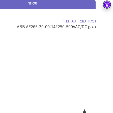
תיאור
בקרה
רובוטיקה ואוטומציה תעשייתית
זיווד
קופסאות וארונות לחשמל, בקרה ואלקטרוניקה
תאור מוצר מקוצר:
מגען ABB AF265-30-00-14#250-500VAC/DC
אלקטרוניקה
מחברים ורכיבי אלקטרוניקה
פתרונות וציוד לסביבה נפיצה EX
מטענים לרכב חשמלי
פתרונות לתחום הסולארי