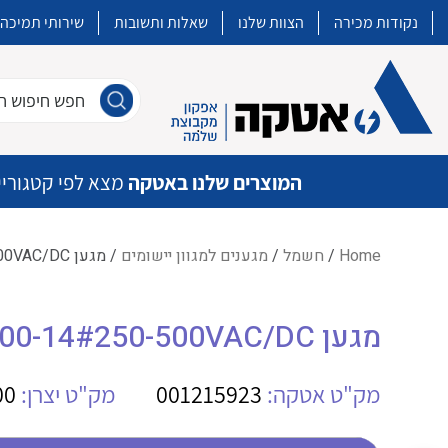
נקודות מכירה
הצוות שלנו
שאלות ותשובות
שירותי תמיכה
חפש חיפוש חו
המוצרים שלנו באטקה
מצא לפי קטגוריי
Home
/
חשמל
/
מגענים למגוון יישומים
/ מגען ABB AF265-30-00-14#250-500VAC/DC
איכות | שרות | זמינות
מגען ABB AF265-30-00-14#250-500VAC/DC
אטקה בע”מ היא החברה הגדולה והמובילה בישראל בשיווק והפצה של מוצרי
מיתוג, בקרה , ואינסטלציה חשמלית ופעילה ב7 תחומים:
מק"ט אטקה:
001215923
מק"ט יצרן:
00
חשמל
מיתוג ואינסטלציה חשמלית