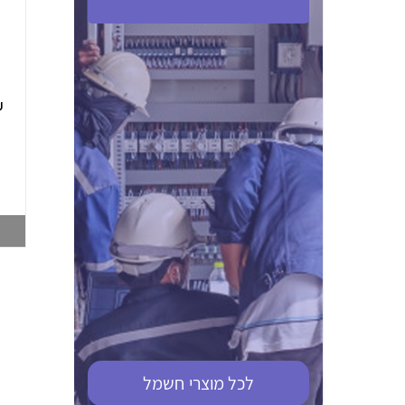
ABB S201M-C 16
ABB MS116-4,0
(2.5-4) הגנת מנוע
10KA מא"ז חד
טרמו מגנטי
קוטבי
002321366
002810095
צפייה במוצר
צפייה במוצר
לכל מוצרי
חשמל